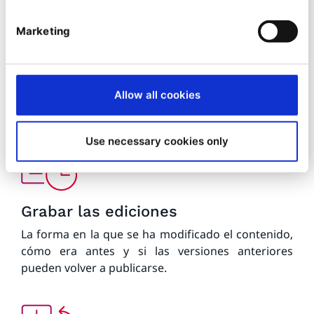
Marketing
Controlar la dependencia de los
contenidos
La vinculación y el uso de los contenidos entre sí.
Allow all cookies
Cómo las acciones relacionadas con él afectarán a
otro contenido.
Use necessary cookies only
Grabar las ediciones
La forma en la que se ha modificado el contenido,
cómo era antes y si las versiones anteriores
pueden volver a publicarse.