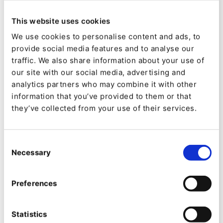
Gestionar el almacenamiento
This website uses cookies
La manera en la que se almacena el contenido y si
We use cookies to personalise content and ads, to
está publicado en forma de borrador o archivado.
provide social media features and to analyse our
traffic. We also share information about your use of
our site with our social media, advertising and
analytics partners who may combine it with other
information that you’ve provided to them or that
they’ve collected from your use of their services.
Facilitar la búsqueda
Cómo los usuarios, creadores y editores recuperan
Consent
los contenidos. Cómo se agrupan para una gestión
Necessary
Selection
sencilla y eficaz.
Preferences
Statistics