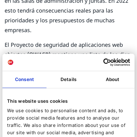
en las salas de administración y juntas. En 2022
esto tendrá consecuencias reales para las
prioridades y los presupuestos de muchas
empresas.
El Proyecto de seguridad de aplicaciones web
abiertas (OWASP) mantiene una lista de los diez
principales riesgos de seguridad de las
aplicaciones web. Esto se actualizó en 2021 y,
Consent
Details
About
entre varios cambios, vemos dos con una
prioridad drásticamente aumentada. Creemos
This website uses cookies
que seguirán siendo muy importantes en 2022.
We use cookies to personalise content and ads, to
El primero es el
Broken Access Control
. A
provide social media features and to analyse our
traffic. We also share information about your use of
medida que las aplicaciones maduran, vemos
our site with our social media, advertising and