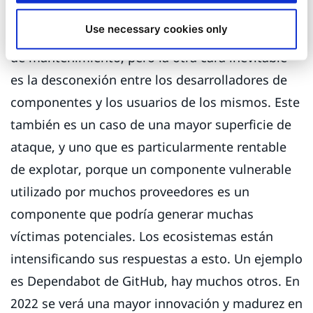
obsoletos
. Los componentes son populares
Use necessary cookies only
porque aceleran el desarrollo y reducen el costo
de mantenimiento, pero la otra cara inevitable
es la desconexión entre los desarrolladores de
componentes y los usuarios de los mismos. Este
también es un caso de una mayor superficie de
ataque, y uno que es particularmente rentable
de explotar, porque un componente vulnerable
utilizado por muchos proveedores es un
componente que podría generar muchas
víctimas potenciales. Los ecosistemas están
intensificando sus respuestas a esto. Un ejemplo
es Dependabot de GitHub, hay muchos otros. En
2022 se verá una mayor innovación y madurez en