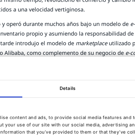
idos a una velocidad vertiginosa.
 y operó durante muchos años bajo un modelo de
e
 inventario propio y asumiendo la responsabilidad de
 tarde introdujo el modelo de
marketplace
utilizado 
o Alibaba, como complemento de su negocio de
e-c
e modelo no difiere al de un canal de «comercial de v
gual que un comercial, el
marketplace
de Amazon no p
e se venden. En cambio, facilita las ventas, generan
Details
 de venta digital ha demostrado tener tanto éxito, 
ndustria en torno al proceso de aumentar los ingres
ise content and ads, to provide social media features and to
Amazon. En otras palabras, las empresas intermedi
t your use of our site with our social media, advertising a
information that you’ve provided to them or that they’ve col
estacado para ayudar a otras a sacar el máximo part