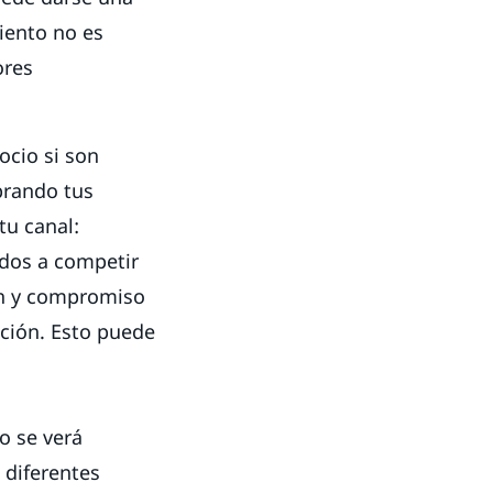
miento no es
ores
ocio si son
mprando tus
tu canal:
ados a competir
ión y compromiso
ación. Esto puede
o se verá
 diferentes