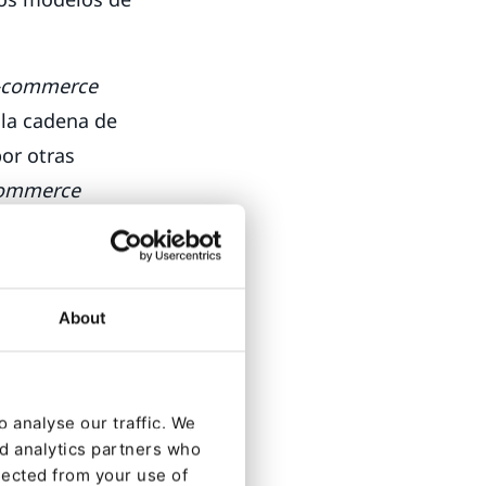
-commerce
 la cadena de
por otras
ommerce
entas»
osee ni compra
do ingresos en el
About
que se ha creado
os en el
 analyse our traffic. We
arias desempeñan
nd analytics partners who
lected from your use of
ido del canal.