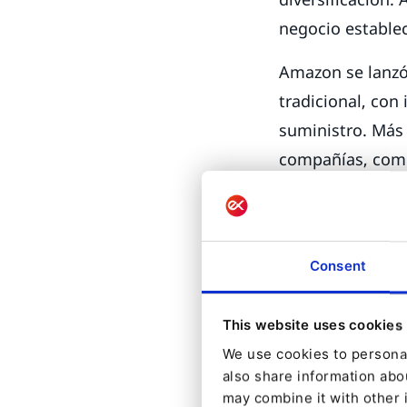
negocio establec
Amazon se lanzó
tradicional, con
suministro. Más
compañías, com
tradicional. Est
tradicional. Al i
los productos qu
Consent
proceso.
Este nuevo canal
This website uses cookies
toda una nueva i
We use cookies to personal
marketplace
de 
also share information abou
may combine it with other 
ahora un papel d