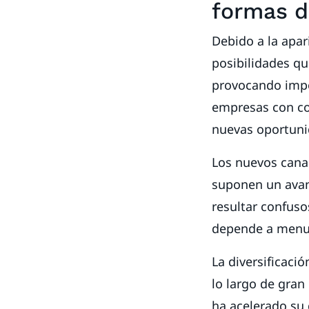
formas de
Debido a la apar
posibilidades que
provocando impo
empresas con co
nuevas oportun
Los nuevos cana
suponen un avan
resultar confuso
depende a menud
La diversificaci
lo largo de gran
ha acelerado su 