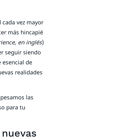
d cada vez mayor
cer más hincapié
ence, en inglés
)
er seguir siendo
e esencial de
uevas realidades
Sopesamos las
so para tu
: nuevas