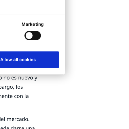
omo del
l, a pesar de
Marketing
 vender.
rlos
ta muchas
Allow all cookies
 para las
o no es nuevo y
bargo, los
mente con la
del mercado.
uede darse una