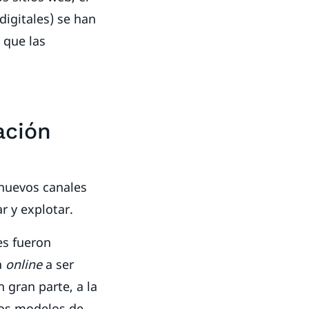
digitales) se han
 que las
ación
 nuevos canales
r y explotar.
es fueron
a
online
a ser
 gran parte, a la
los modelos de