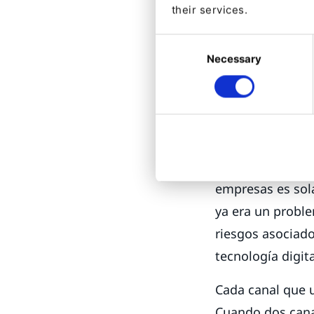
their services.
Con una compren
Consent
marketing
digita
Necessary
Selection
tener poco o ni
El riesgo
Aunque la apari
oportunidades, 
empresas es sola
ya era un proble
riesgos asociad
tecnología digita
Cada canal que u
Cuando dos canal