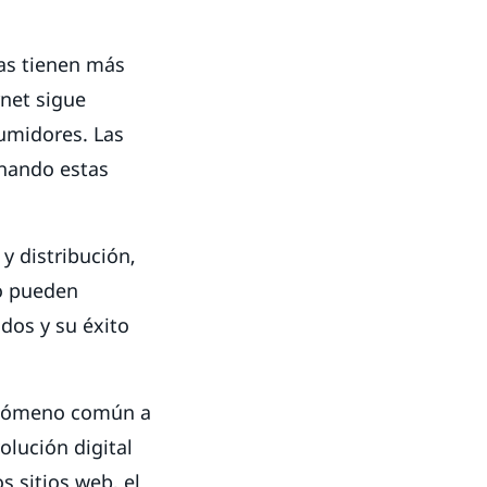
sas tienen más
rnet sigue
umidores. Las
hando estas
y distribución,
o pueden
dos y su éxito
fenómeno común a
olución digital
s sitios web, el