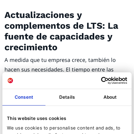
Actualizaciones y
complementos de LTS: La
fuente de capacidades y
crecimiento
A medida que tu empresa crece, también lo
hacen sus necesidades. El tiempo entre las
versiones LTS ofrece no sólo una ventana para la
preparación, sino una oportunidad para la
Consent
Details
About
expansión. Siempre que te sientas preparado o
veas una necesidad, puedes mejorar y ampliar tu
arquitectura Ibexa DXP. Aquí es donde entran en
This website uses cookies
juego las actualizaciones LTS y los
We use cookies to personalise content and ads, to