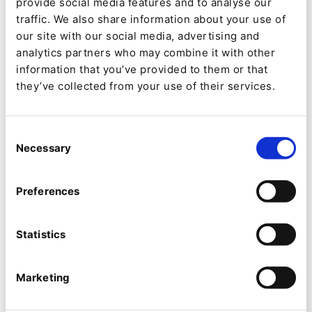
provide social media features and to analyse our
complementos, que te proporcionan las
traffic. We also share information about your use of
herramientas necesarias.
our site with our social media, advertising and
analytics partners who may combine it with other
Con las actualizaciones LTS, nuestros clientes
information that you’ve provided to them or that
pueden seguir siendo competitivos integrando
they’ve collected from your use of their services.
tecnologías de vanguardia sin comprometer la
estabilidad de tu versión LTS. Las actualizaciones
Consent
Necessary
LTS están diseñadas para mejorar la plataforma
Selection
existente añadiendo nuevas funcionalidades
Preferences
sobre Ibexa DXP, pero no te obligan a
actualizarse a una versión más reciente.
Statistics
Puedes instalarlas en cualquier momento y tener
la seguridad de que formarán parte de la
Marketing
siguiente versión LTS. Esto significa que cuando