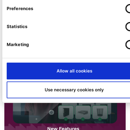
Preferences
www.ibexa.co
info@ibexa.co
Statistics
Marketing
Perspectivas y noticias
Allow all cookies
Use necessary cookies only