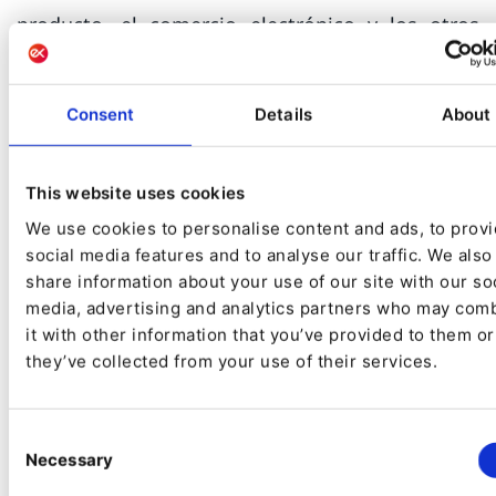
producto, el comercio electrónico y los otros
procesos comerciales existentes. Con agencias y
consultorías digitales confiables y certificadas
Consent
Details
About
por Ibexa, las empresas pueden avanzar en su
transformación digital a través de un proceso
This website uses cookies
probado y por etapas.
We use cookies to personalise content and ads, to prov
Ibexa DXP
tiene un ecosistema dedicado de
social media features and to analyse our traffic. We also
share information about your use of our site with our so
partner a nivel mundial y cuenta con la confianza
media, advertising and analytics partners who may com
de clientes de todo el mundo como Visit
it with other information that you’ve provided to them or
Andorra, UNIR, la Universidad Alfonso X, Crédit
they’ve collected from your use of their services.
Agricole, Whirlpool, Barcelona Serveis
Municipals y Groupe Atlantic.
Consent
Necessary
Selection
Para más información: