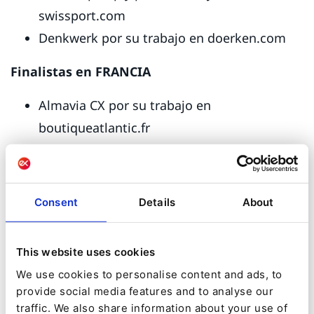
swissport.com
Denkwerk por su trabajo en doerken.com
Finalistas en FRANCIA
Almavia CX por su trabajo en
boutiqueatlantic.fr
Codéin por su trabajo en delabie.fr
Coexya (anteriormente conocida como
Sword) por su trabajo en resah.fr
Consent
Details
About
Kaliop por su trabajo en mangerbouger.fr
Finalistas en el Resto del mundo
This website uses cookies
We use cookies to personalise content and ads, to
Aplyca por su trabajo en
provide social media features and to analyse our
americanchemistry.com
traffic. We also share information about your use of