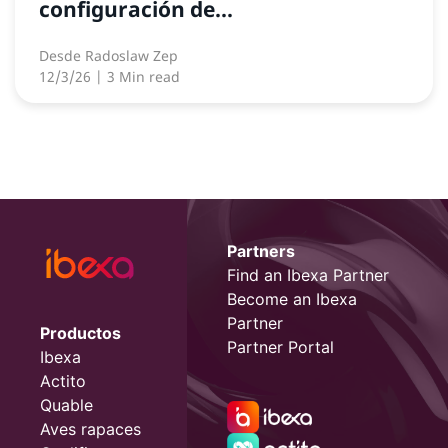
configuración de...
Desde
Radoslaw Zep
12/3/26
| 3 Min read