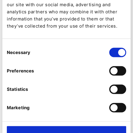
our site with our social media, advertising and
Consilio Labs por su trabajo en
analytics partners who may combine it with other
ghaddiscovery.com
information that you’ve provided to them or that
Contextual Code para su trabajo en
they’ve collected from your use of their services.
djj.state.fl.us
Consent
Ibexa Partner Nacional del Año
Necessary
Selection
Este socio se elige en función de su fantástico
desempeño financiero y su capacidad para crear
Preferences
experiencias digitales sobresalientes centradas
en el cliente durante el último año.
Statistics
Finalistas ALEMANIA
Marketing
Comwrap Reply
Logic Joe
Rocket-media