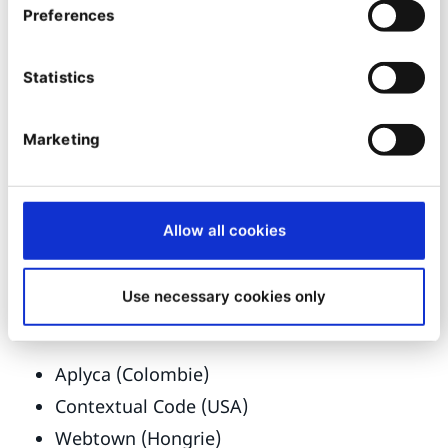
Shortlist FRANCE
Preferences
Almavia CX
Statistics
Codéin
SQLI
Marketing
Shortlist ALLEMAGNE
Comwrap Reply
Allow all cookies
Logic Joe
rocket-media
Use necessary cookies only
Shortlist Régions Rest of World
Aplyca (Colombie)
Contextual Code (USA)
Webtown (Hongrie)