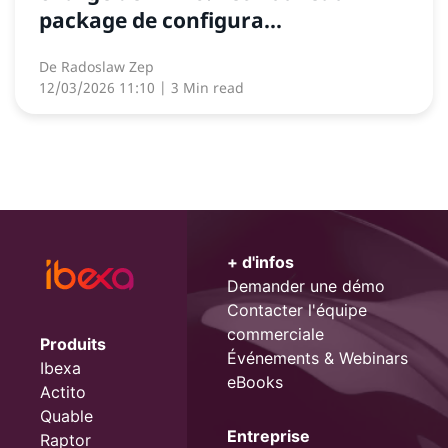
package de configura...
De
Radoslaw Zep
12/03/2026 11:10
| 3 Min read