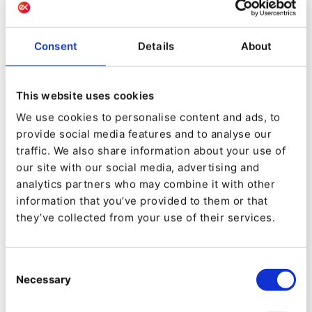
Shortlist Régions Rest of The World :
Aplyca pour leur travail sur
Consent
Details
About
americanchemistry.com
Consilio Labs pour leur trvavail
This website uses cookies
sur ghadiscovery.com
We use cookies to personalise content and ads, to
Contextual Code pour leur travail
provide social media features and to analyse our
sur djj.state.fl.us
traffic. We also share information about your use of
our site with our social media, advertising and
Partenaire de l'année Ibexa :
analytics partners who may combine it with other
information that you’ve provided to them or that
Ce partenaire est choisi pour ses excellentes
they’ve collected from your use of their services.
performances financières et sa capacité à créer
des expériences digitales performantes centrées
Consent
Necessary
sur le client, au cours de l'année écoulée.
Selection