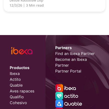
Desde
Radoslaw Zep
12/3/26
| 3 Min read