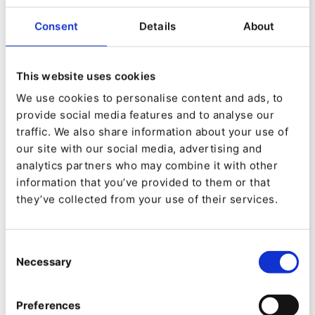
Esta serie final de guías tiene algunos puntos en
Consent
Details
About
común con los temas tratados en las guías
anteriores, con otro vistazo a la utilización
This website uses cookies
conjunta de las herramientas de IA abierta
We use cookies to personalise content and ads, to
Whisper y ChatGPT para reutilizar contenidos en
provide social media features and to analyse our
traffic. We also share information about your use of
otros canales. También hemos visto cómo
our site with our social media, advertising and
automatizar las alertas de análisis de sitios web,
analytics partners who may combine it with other
para que sean visibles en los dashboards de
information that you’ve provided to them or that
they’ve collected from your use of their services.
Ibexa DXP y también la creación de alertas de
Slack para aumentar la visibilidad de los equipos
internos sobre los incrementos repentinos en el
Consent
Necessary
Selection
tráfico web o cambios de tendencia en un sitio
impulsado por Ibexa DXP. Estas guías son:
Preferences