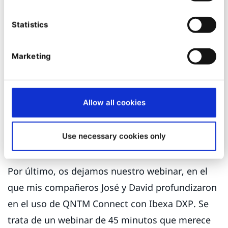
Desbloqueo de canales de marketing
utilizando podcasts como blogs
Statistics
Automatizar la validación SEO y resaltar
problemas con QNTM Connect y
Marketing
dashboards
Automatización de alertas sobre picos de
Allow all cookies
tráfico en Slack y en los dashboards de
Ibexa DXP
Use necessary cookies only
Por último, os dejamos nuestro webinar, en el
que mis compañeros José y David profundizaron
en el uso de QNTM Connect con Ibexa DXP. Se
trata de un webinar de 45 minutos que merece