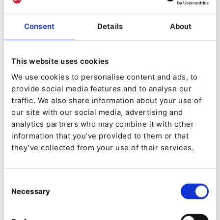
Ibexa Partner
Consent
Details
About
This website uses cookies
Experts in Open Source digital engineering,
We use cookies to personalise content and ads, to
Codéin supports companies in the structuring,
provide social media features and to analyse our
design, development and maintenance of their
traffic. We also share information about your use of
digital ecosystems: web apps, editorial sites,
our site with our social media, advertising and
multilingual, multisite, e-commerce, sites
analytics partners who may combine it with other
factories, business applications and more.
information that you’ve provided to them or that
Codéin also has expertise in BI, Hosting, Digital
they’ve collected from your use of their services.
Marketing, SEO and UX/ UI Design.
Codéin
Consent
Necessary
Selection
Der digitale Fußabdruck des