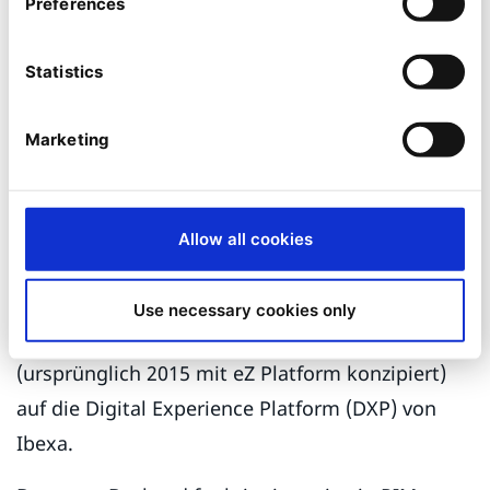
Herstellers ist auf neun
Preferences
Standorte und 10 Sprachen
Statistics
angewachsen
Das familiengeführte französische Unternehmen
Marketing
DELABIE ist der europäische Marktführer für
Armaturen und Sanitärausstattung in
öffentlichen Gebäuden und Einrichtungen. Das
Allow all cookies
Unternehmen wünschte sich ein digitales Profil,
das den Erwartungen des modernen B2B-Käufers
Use necessary cookies only
entspricht, und migrierte 2020 seine Website
(ursprünglich 2015 mit eZ Platform konzipiert)
auf die Digital Experience Platform (DXP) von
Ibexa.