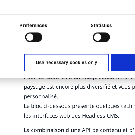
par une API de contenu à afficher aux utili
application mobile par exemple.
Preferences
Statistics
Pour ces deux composants, il existe un cer
marché. Pour en savoir plus sur les différe
consultez notre notre eBook : A Business U
(Guide de l'utilisateur professionnel pour l
Use necessary cookies only
Pour les couches d'affichage consommant du
paysage est encore plus diversifié et vous 
personnalisé.
Le bloc ci-dessous présente quelques techn
les interfaces web des Headless CMS.
La combinaison d'une API de contenu et d'u