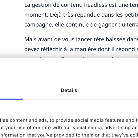
La gestion de contenu headless est une te
moment. Déjà très répandue dans les petites
campagne, elle continue de gagner du terrai
Mais avant de vous lancer tête baissée dan
devez réfléchir à la manière dont il répond
organisation. Comme beaucoup de jargon i
CMS" n'est pas très clair. Avant de commenc
d'ensemble de certains des concepts utilis
ci-dessous :
Details
•
API de contenu :
Un outil utilisé par les
fournit un flux de contenu brut à consomme
ise content and ads, to provide social media features and to
développement - et non par les utilisateur
t your use of our site with our social media, advertising a
information that you’ve provided to them or that they’ve col
•
Couche d'affichage :
Un système (ou des 