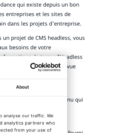
ndance qui existe depuis un bon
 entreprises et les sites de
n dans les projets d'entreprise.
s un projet de CMS headless, vous
 aux besoins de votre
nformatique, le terme "Headless
er, il est bon d'avoir une vue
és
About
 éditeurs pour gérer le contenu qui
r par d'autres outils de
 analyse our traffic. We
s directement.
nd analytics partners who
lected from your use of
systèmes) qui rend le flux fourni