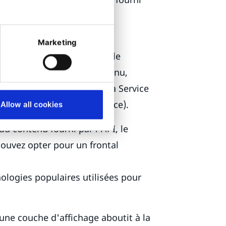
sateurs. Un site web ou une
Marketing
tain nombre d'options sur le
ntes options d'API de contenu,
ser's Guide to Content as a Service
e contenu en tant que service).
Allow all cookies
 contenu fourni par l'API, le
pouvez opter pour un frontal
ologies populaires utilisées pour
ne couche d'affichage aboutit à la