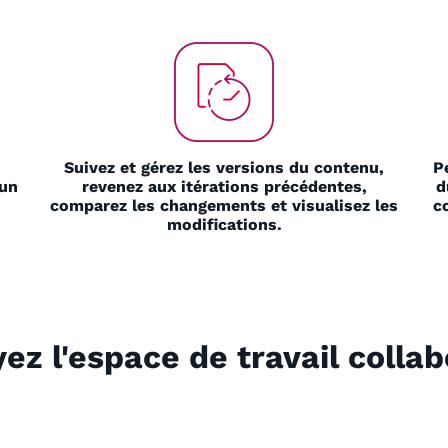
Suivez et gérez les versions du contenu,
P
 un
revenez aux itérations précédentes,
d
comparez les changements et visualisez les
c
modifications.
ez l'espace de travail collab