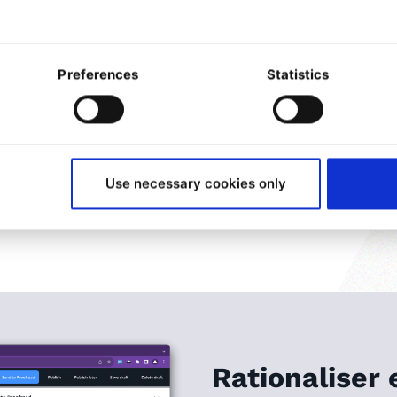
re et gérer efficacement les
ents, revenir aux
Preferences
Statistics
rique clair de toutes les
contenu, vous pouvez vous
plus grande précision, ainsi
s d'erreurs ou de
Use necessary cookies only
Rationaliser 