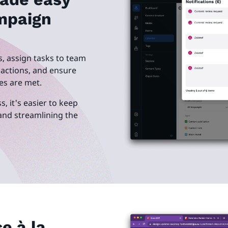
mpaign
, assign tasks to team
 actions, and ensure
nes are met.
s, it's easier to keep
 and streamlining the
e à la