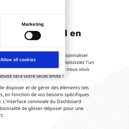
Marketing
tableau de bord en
nutes
bleau de bord, vous pouvez personnaliser
Allow all cookies
manière complexe. Que vous choisissiez l'un
que vous construisiez le vôtre, nous vous
ivité sera votre seule limite !
 de disposer et de gérer des éléments tels
s, en fonction de vos besoins spécifiques
l. L'interface conviviale du Dashboard
ionnalité de glisser-déposer pour une
t.