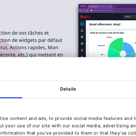
tion de vos tâches et
ection de widgets par défaut
ut, Actions rapides, Mon
récente, etc.) qui mettent en
ruciales. Ce niveau de
 prise de décision et la
ions et les outils les plus
 Personnalisez davantage
Details
ise content and ads, to provide social media features and to
t your use of our site with our social media, advertising a
information that you’ve provided to them or that they’ve col