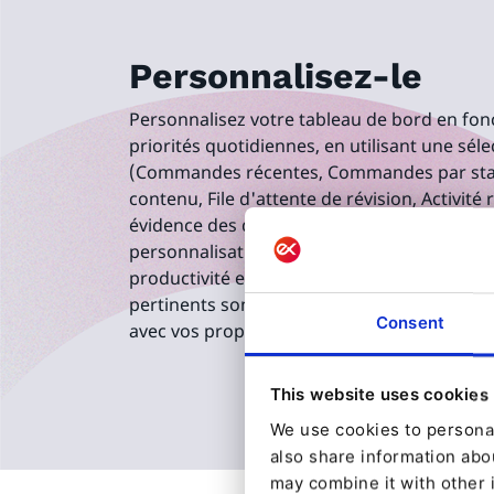
Personnalisez-le
Personnalisez votre tableau de bord en fonc
priorités quotidiennes, en utilisant une sél
(Commandes récentes, Commandes par stat
contenu, File d'attente de révision, Activité 
évidence des données et des informations c
personnalisation est conçu pour améliorer la
productivité en garantissant que les informat
pertinents sont toujours à portée de main.
Consent
avec vos propres règles d'entreprise.
This website uses cookies
We use cookies to personal
also share information abou
may combine it with other 