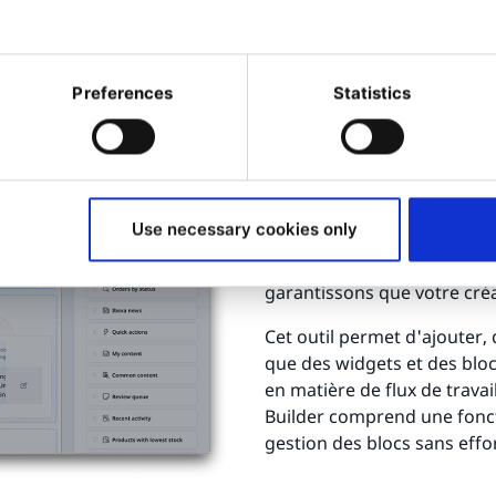
Preferences
Statistics
Créez votre 
quelques mi
Avec le constructeur de ta
Use necessary cookies only
votre espace de travail de 
de nos blocs par défaut ou 
garantissons que votre créat
Cet outil permet d'ajouter,
que des widgets et des bloc
en matière de flux de travai
Builder comprend une fonct
gestion des blocs sans effor