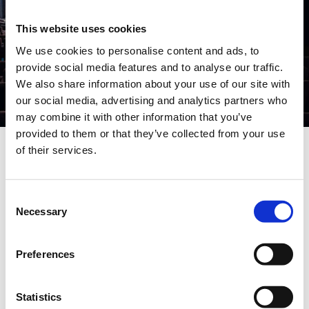
L’adresse complète est :
3 Rue Mazarine, 75006
Paris.
This website uses cookies
We use cookies to personalise content and ads, to
Nous avons hâte de vous accueillir pour cet
provide social media features and to analyse our traffic.
événement incontournable.
We also share information about your use of our site with
our social media, advertising and analytics partners who
may combine it with other information that you’ve
provided to them or that they’ve collected from your use
of their services.
présence de
Bénéficiez de la
Consent
grandes
marques
Necessary
Selection
Preferences
Statistics