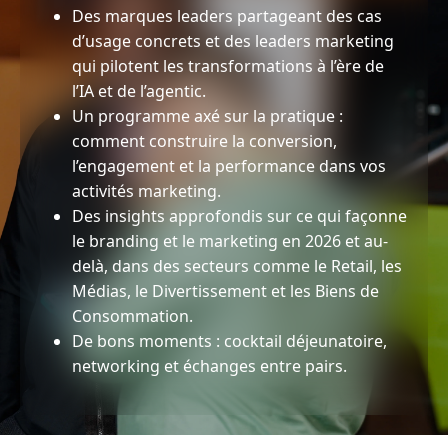
Des marques leaders partageant des cas
d’usage concrets et des leaders marketing
qui pilotent les transformations à l’ère de
l’IA et de l’agentic.
Un programme axé sur la pratique :
comment construire la conversion,
l’engagement et la performance dans vos
activités marketing.
Des insights approfondis sur ce qui façonne
le branding et le marketing en 2026 et au-
delà, dans des secteurs comme le Retail, les
Médias, le Divertissement et les Biens de
Consommation.
De bons moments : cocktail déjeunatoire,
networking et échanges entre pairs.