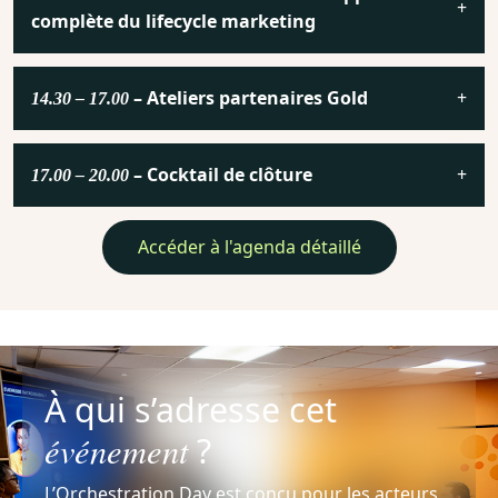
complète du lifecycle marketing
– Ateliers partenaires Gold
14.30 – 17.00
– Cocktail de clôture
17.00 – 20.00
Accéder à l'agenda détaillé
À qui s’adresse cet
événement
?
L’Orchestration Day est conçu pour les acteurs