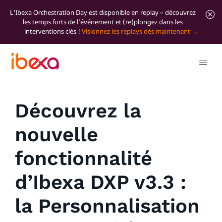
L'Ibexa Orchestration Day est disponible en replay – découvrez
les temps forts de l’événement et (re)plongez dans les
interventions clés !
Visionnez les replays dès maintenant
Tous les articles de blog
Product
Découvrez la
nouvelle
fonctionnalité
d’Ibexa DXP v3.3 :
la Personnalisation