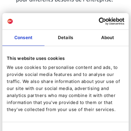
Consent
Details
About
This website uses cookies
We use cookies to personalise content and ads, to
provide social media features and to analyse our
traffic. We also share information about your use of
our site with our social media, advertising and
Avec la version v3.3, la fonctionnalité de
analytics partners who may combine it with other
personnalisation d'Ibexa fait partie intégrante de
information that you’ve provided to them or that
they’ve collected from your use of their services.
la DXP, est accessible depuis le menu principal.
Le tableau de bord affiche vos statistiques de
performances.
Consent