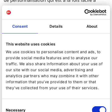
comprendre et à mettre en œuvre.
Au lieu de submerger d’informations complexes
Consent
Details
About
avec des mots tels que l'intelligence artificielle,
les algorithmes et autres mysticismes, le
Bloc de
Ciblage
Ibexa DXP vous donne un moyen simple
This website uses cookies
de décider qui vous souhaitez cibler et avec quoi.
We use cookies to personalise content and ads, to
provide social media features and to analyse our
Les éditeurs peuvent créer les segments
traffic. We also share information about your use of
nécessaires et définir explicitement ce qui doit
our site with our social media, advertising and
être montré, à quel groupe d'utilisateurs grâce à
analytics partners who may combine it with other
information that you’ve provided to them or that
l'aide d'une interface utilisateur intuitive. Aucun
they’ve collected from your use of their services.
développeur ou spécialiste des données n’est
requis pour mettre en place un bloc de ciblage.
Consent
Necessary
Selection
Découvrez à quel point il est facile de mettre en