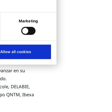
a CDP es a
Marketing
ncia digital
ón de sitios
Allow all cookies
zación en una
ado. Con la
vanzar en su
ado.
cole, DELABIE,
rupo QNTM, Ibexa