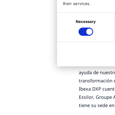
aquellos cliente
their services.
El lanzamiento 
Consent
finales de septi
Necessary
Selection
Sobre Ibexa
Ibexa es el únic
(DXP) dedicada a
web, portales de
solución escalab
ayuda de nuestr
transformación 
Ibexa DXP cuent
Essilor, Groupe 
tiene su sede en