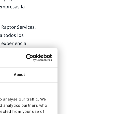
 empresas la
 Raptor Services,
a todos los
a experiencia
comprender los
sola fuente.
os, lo que
About
s de protección
e Ibexa DXP;
 analyse our traffic. We
tes (CDP), lo
nd analytics partners who
n para
lected from your use of