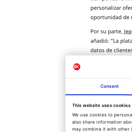
personalizar ofer
oportunidad de 
Por su parte,
Je
añadió: “La plat
datos de cliente
verdaderamente 
comportamientos 
Además, nos eno
Consent
mejora la confia
de datos”.
This website uses cookies
Las empresas po
We use cookies to personal
Content, Experie
also share information abou
que permitirá n
may combine it with other 