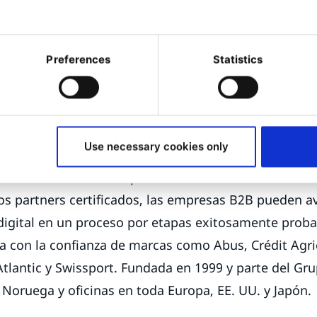
s que interactúan con dichas plataformas.
esperado del producto integrado que se llamará Ibex
embre y será compatible con Ibexa v.4.2.
Preferences
Statistics
o y revolucionario proveedor de plataforma de experie
 B2B. Ibexa DXP ofrece creación de contenido, creaci
Use necessary cookies only
 autoservicio, comercio electrónico, PIM y personali
le todo en uno con capacidades de desarrollo aceler
os partners certificados, las empresas B2B pueden a
digital en un proceso por etapas exitosamente prob
a con la confianza de marcas como Abus, Crédit Agri
Atlantic y Swissport. Fundada en 1999 y parte del G
 Noruega y oficinas en toda Europa, EE. UU. y Japón.