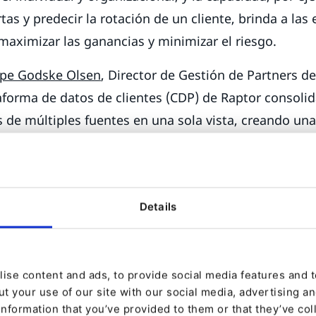
tas y predecir la rotación de un cliente, brinda a las
maximizar las ganancias y minimizar el riesgo.
ppe Godske Olsen
, Director de Gestión de Partners de
aforma de datos de clientes (CDP) de Raptor consolid
s de múltiples fuentes en una sola vista, creando un
personalizada para cada cliente. Llega a conocer y 
de sus clientes y puede unificar su viaje desde una 
rgullecemos de la forma en que protegemos sus dat
Details
nza del cliente y se adhiere a los estándares actuale
drán combinar las funcionalidades fundamentales d
ise content and ads, to provide social media features and to
nce y Commerce, con la plataforma de datos de clien
t your use of our site with our social media, advertising a
uevas capacidades de segmentación y personalizació
information that you’ve provided to them or that they’ve col