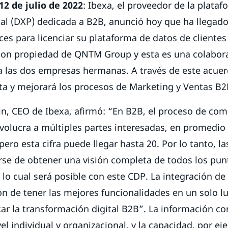
12 de julio de 2022
: Ibexa, el proveedor de la plata
tal (DXP) dedicada a B2B, anunció hoy que ha llegad
ces para licenciar su plataforma de datos de cliente
son propiedad de QNTM Group y esta es una colabor
a las dos empresas hermanas. A través de este acuer
ta y mejorará los procesos de Marketing y Ventas B
, CEO de Ibexa, afirmó: “En B2B, el proceso de comp
volucra a múltiples partes interesadas, en promedio
pero esta cifra puede llegar hasta 20. Por lo tanto, l
rse de obtener una visión completa de todos los pun
, lo cual será posible con este CDP. La integración de
ón de tener las mejores funcionalidades en un solo lu
car la transformación digital B2B”. La información c
el individual y organizacional, y la capacidad, por ej