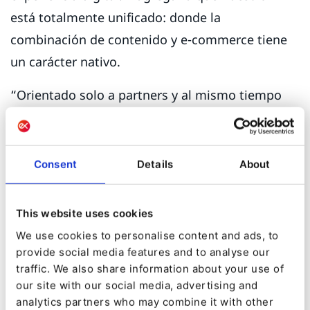
está totalmente unificado: donde la
combinación de contenido y e-commerce tiene
un carácter nativo.
“Orientado solo a partners y al mismo tiempo
centrado en el cliente”
Además de este reposicionamiento de mercado,
Consent
Details
About
queríamos tener un mayor impacto en los
mercados en los que operamos. Hemos tomado
This website uses cookies
algunas decisiones claras para ser más
We use cookies to personalise content and ads, to
eficientes y alcanzar más éxito. Los dos cambios
provide social media features and to analyse our
principales que han marcado una diferencia
traffic. We also share information about your use of
significativa están relacionados con nuestra
our site with our social media, advertising and
analytics partners who may combine it with other
organización de ventas y estrategia de go-to-