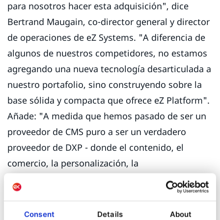
para nosotros hacer esta adquisición", dice
Bertrand Maugain, co-director general y director
de operaciones de eZ Systems. "A diferencia de
algunos de nuestros competidores, no estamos
agregando una nueva tecnología desarticulada a
nuestro portafolio, sino construyendo sobre la
base sólida y compacta que ofrece eZ Platform".
Añade: "A medida que hemos pasado de ser un
proveedor de CMS puro a ser un verdadero
proveedor de DXP - donde el contenido, el
comercio, la personalización, la
interoperabilidad y la extensibilidad son
elementos clave - también lo ha sido la
necesidad de que seamos capaces de responder
Consent
Details
About