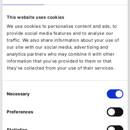
a las condiciones cambiantes del mercado de
una manera rápida y ágil".
This website uses cookies
Silver.solutions, antiguo socio de eZ, desarrolló
We use cookies to personalise content and ads, to
provide social media features and to analyse our
originalmente su tecnología comercial como una
traffic. We also share information about your use of
capa adicional sobre la tecnología antigua de eZ.
our site with our social media, advertising and
Desde 2017, silver.solutions desarrolló una
analytics partners who may combine it with other
information that you’ve provided to them or that
solución de comercio electrónico que abarcaba
they’ve collected from your use of their services.
eZ Platform v2 y en 2018 se asoció con eZ
Systems para diseñar y ofrecer su capacidad de
Consent
comercio electrónico como parte de la solución
Necessary
Selection
eZ bajo el nombre de eZ Commerce. A partir de
hoy, numerosos clientes se han beneficiado de
Preferences
las sinergias de tener ambas tecnologías
trabajando juntas fácilmente y sin problemas.
Statistics