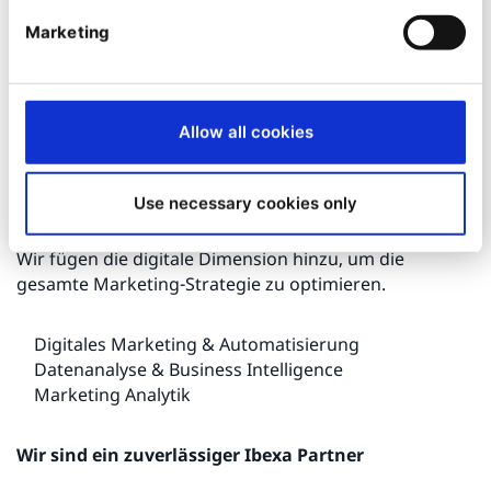
Wir modifizieren bestehende interne Prozesse, um
sich am Markt zu differenzieren.
Marketing
Implementierung der DXP-Plattform
Industrie 4.0-Implementierung
Allow all cookies
Integrationen & Null-Silo-Status
Digitales Marketing
Use necessary cookies only
Wir fügen die digitale Dimension hinzu, um die
gesamte Marketing-Strategie zu optimieren.
Digitales Marketing & Automatisierung
Datenanalyse & Business Intelligence
Marketing Analytik
Wir sind ein zuverlässiger Ibexa Partner