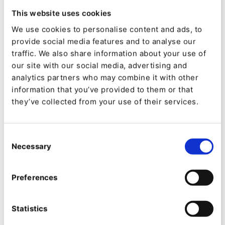
Unsere Vision: Ein strategischer und
This website uses cookies
vertrauenswürdiger Partner auf dem Weg zur
digitalen Transformation zu sein.
We use cookies to personalise content and ads, to
provide social media features and to analyse our
Angebotene Dienstleistungen:
traffic. We also share information about your use of
our site with our social media, advertising and
analytics partners who may combine it with other
Digital Business
information that you’ve provided to them or that
they’ve collected from your use of their services.
Wir helfen Unternehmen, ihre Positionierung digital
umzugestalten mit den folgenden Leistungen:
Consent
Necessary
Strategische Beratung
Selection
Customer Experience
Digitaler Arbeitsplatz
Preferences
Digitaler Betrieb
Statistics