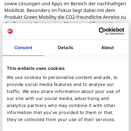
sowie Lösungen und Apps im Bereich der nachhaltigen
Mobilität. Besonders im Fokus liegt dabei mit dem
Produkt Green Mobility die CO2-freundliche Anreise zu
Großveranstaltungsorten, Messen und Firmensitzen
sowie für Städte und Gemeinden (u.a. Wacken W:O:A,
Rock am Ring, Borussia Dortmund, kicker.de, Veltins
Arena, VfL Wolfsburg, Papstbesuch 2011, Eishockey
Consent
Details
About
WM 2010, Ski WM 2011, Großbaustelle Tuttlingen 2016)
Als Dienstleister konzipiert und implementiert
This website uses cookies
raumobil
Internetstrategien, Webapplikationen,
We use cookies to personalise content and ads, to
Portale, mobile Apps und SaaS-Lösungen
im B2B und
provide social media features and to analyse our
B2C-Bereich für seine Kunden. Für APCOA Autoparking
traffic. We also share information about your use of
GmbH wurden z.B. die Parkplatzreservierungssysteme
our site with our social media, advertising and
der Flughäfen Stuttgart, Düsseldorf und Berlin
analytics partners who may combine it with other
Schönefeld konzipiert, implementiert und mehrere
information that you’ve provided to them or that
Jahre betrieben. Für die CG Gruppe AG - den
they’ve collected from your use of their services.
inzwischen größten Mietwohnungsentwickler
Deutschlands - werden seit einigen Jahren die