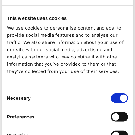
Erscheinungsbild wurde von Reichl und Partner
eMarketing ein Set an Content-Sektionen
This website uses cookies
entwickelt, die beliebig kombiniert und
We use cookies to personalise content and ads, to
umgereiht werden können. Von Beginn an wurde
provide social media features and to analyse our
hierbei auf Eignung für das spätere Responsive
traffic. We also share information about your use of
Design sowie auf die Anforderungen hinsichtlich
our site with our social media, advertising and
analytics partners who may combine it with other
Barrierefreiheit geachtet.
information that you’ve provided to them or that
they’ve collected from your use of their services.
Die Inhaltsstruktur wurde gemeinsam mit dem
Kunden überarbeitet und fokussiert nun mehr
Consent
auf Themen. Gleichzeitig sind die Inhalte stark
Necessary
Selection
vernetzt, was vor allem das Cross-Selling und
das Up-Selling fördern soll. Schon im Dropdown-
Preferences
Menü haben Redakteure die Möglichkeit, flexible
Teaser-Elemente anzuzeigen, um auf Aktionen