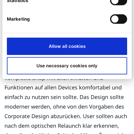
Statistics
oder relevante Themen hinzuweisen. Redakteure
können zudem sämtliche Contentelemente
Marketing
selbst verändern und benötigen diesbezüglich
keine Unterstützung durch einen Entwickler.
Allow all cookies
Modernes Design und perfekte Usability
Die größte Herausforderung hinsichtlich
Use necessary cookies only
optischem Erscheinungsbild war, dass der
komplette Shop mit allen Inhalten und
Funktionen auf allen Devices komfortabel und
einfach zu nutzen sein sollte. Das Design sollte
moderner werden, ohne von den Vorgaben des
Corporate Design abzurücken. User sollten auch
nach dem optischen Relaunch klar erkennen,