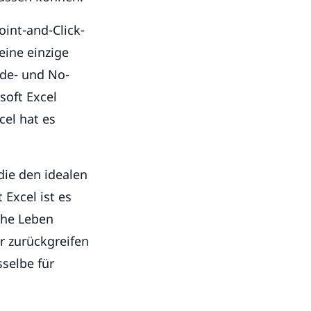
int-and-Click-
ine einzige
de- und No-
soft Excel
el hat es
 die den idealen
Excel ist es
iche Leben
r zurückgreifen
selbe für