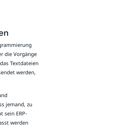
sen
rogrammierung
er die Vorgänge
 das Textdateien
sendet werden,
 und
ss jemand, zu
t sein ERP-
asst werden