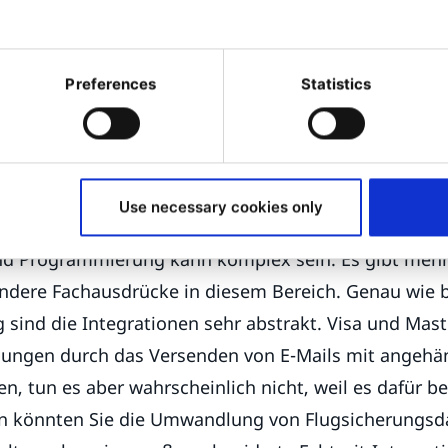
ie auch zu einem hervorragen
er
, dass die Mehrheit Excel nicht für Programmierungs
Preferences
Statistics
tt einen Entwickler um Hilfe zu bitten, kann man be
uchen und vielleicht etwas zusammenkopieren, um 
t tatsächlich das, was Entwickler tun. Die Tools sind 
Use necessary cookies only
st die gleiche.
nd Programmierung kann komplex sein. Es gibt mehre
ndere Fachausdrücke in diesem Bereich. Genau wie b
sind die Integrationen sehr abstrakt. Visa und Mas
ungen durch das Versenden von E-Mails mit angehän
en, tun es aber wahrscheinlich nicht, weil es dafür be
en könnten Sie die Umwandlung von Flugsicherungsd