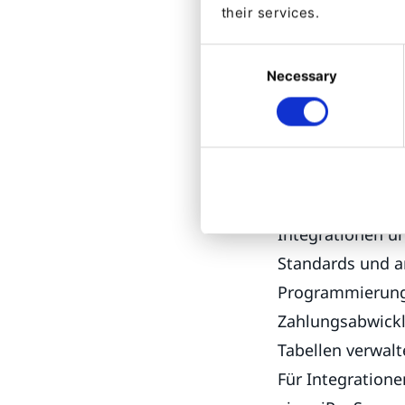
Werden S
their services.
Entwickl
Consent
Es ist großartig
Necessary
Selection
verwendet. Ansta
Informationen s
erstellen
. Das is
aber die Essenz i
Integrationen u
Standards und a
Programmierung 
Zahlungsabwickl
Tabellen verwalt
Für Integration