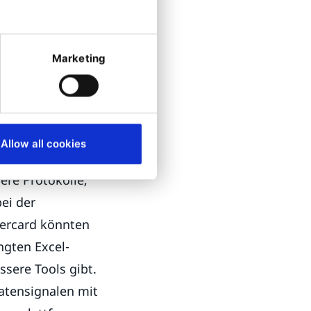
den
zwecke
Marketing
i Google nach
ein
Makro zu
unterschiedlich,
Allow all cookies
re Protokolle,
ei der
tercard könnten
gten Excel-
ssere Tools gibt.
atensignalen mit