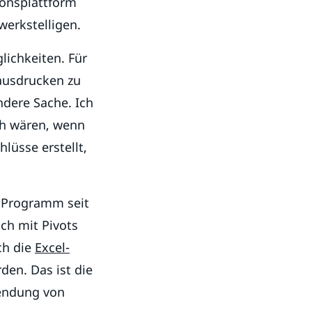
ionsplattform
werkstelligen.
lichkeiten. Für
 ausdrucken zu
andere Sache. Ich
roh wären, wenn
lüsse erstellt,
s Programm seit
ch mit Pivots
ch die
Excel-
den. Das ist die
wendung von