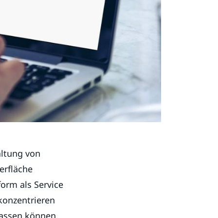
altung von
erfläche
form als Service
 konzentrieren
lassen können.