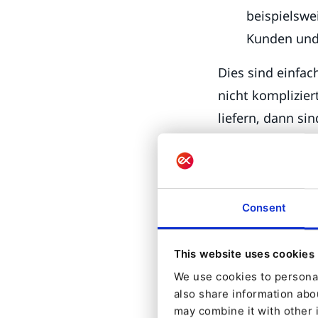
beispielswe
Kunden und
Dies sind einfac
nicht komplizie
liefern, dann s
Performance für
Nehmen wir aufgr
Consent
Reise-Magazin, T
kennen, haben wi
This website uses cookies
Content interess
We use cookies to personal
also share information abou
- Foodie
may combine it with other 