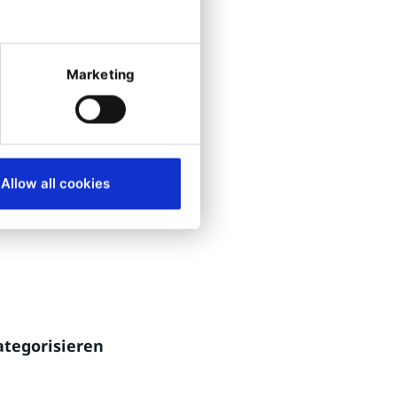
Marketing
icht verteilen -
Allow all cookies
esteht. Schauen
o umgesetzt
ategorisieren