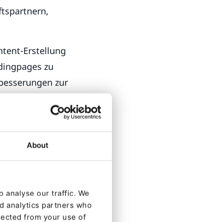
ftspartnern,
ntent-Erstellung
ndingpages zu
rbesserungen zur
ssen und Online-
About
er Publikum
n unserem
assifizieren:
 analyse our traffic. We
nd analytics partners who
lected from your use of