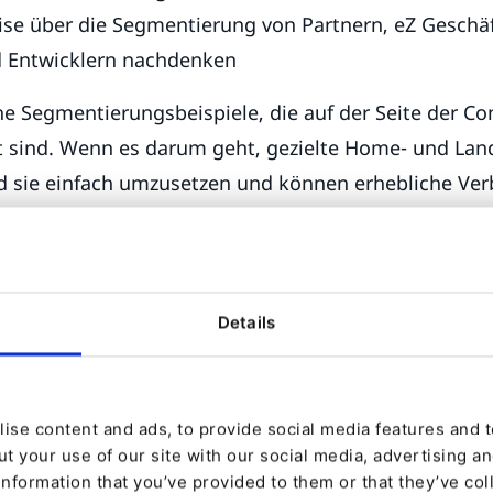
ise über die Segmentierung von Partnern, eZ Geschä
 Entwicklern nachdenken
he Segmentierungsbeispiele, die auf der Seite der Co
rt sind. Wenn es darum geht, gezielte Home- und La
ind sie einfach umzusetzen und können erhebliche Ve
 die Front Page Conversions beisteuern.
und des vorherigen Beispiels jetzt unser fiktives E
Details
asteful Planet, (als Beispiel). Dadurch, dass wir uns
r klar erkannt, dass sie nicht alle gleichermaßen a
iert waren. Daher konnten wir verschiedene Profile kl
ise content and ads, to provide social media features and to
t your use of our site with our social media, advertising a
information that you’ve provided to them or that they’ve col