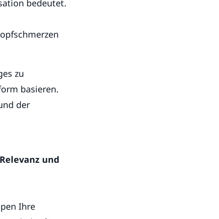
sation bedeutet.
 Kopfschmerzen
ges zu
form basieren.
 und der
 Relevanz und
ppen Ihre