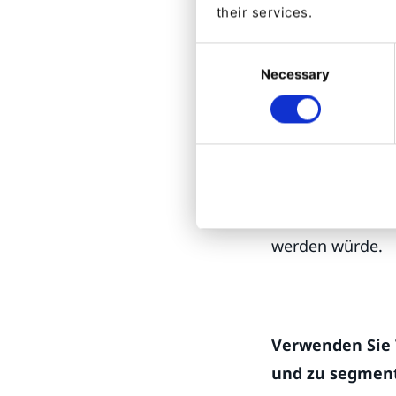
their services.
- Traveller
Consent
Necessary
Selection
- Koch (Chef)
Wir können den 
der Content ist 
wir uns an, wie 
werden würde.
Verwenden Sie 
und zu segmen