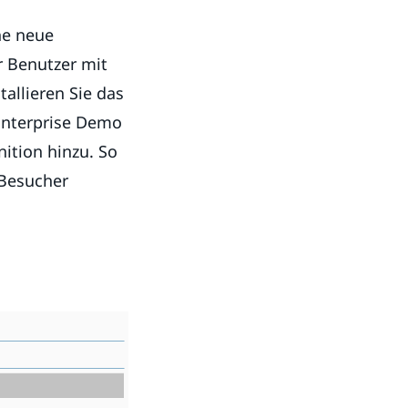
ne neue
r Benutzer mit
allieren Sie das
 Enterprise Demo
nition hinzu. So
 Besucher