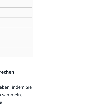
prechen
geben, indem Sie
en sammeln.
ge