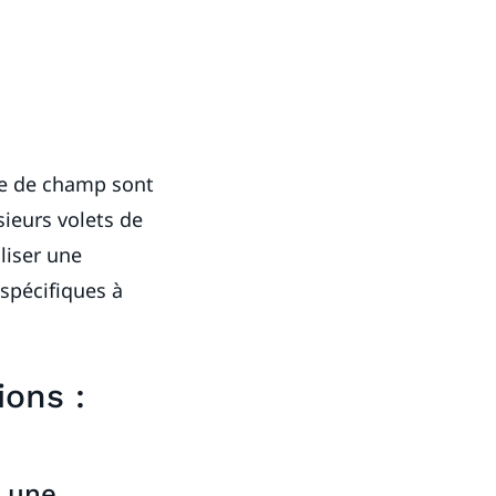
pe de champ sont
ieurs volets de
liser une
spécifiques à
ions :
à une