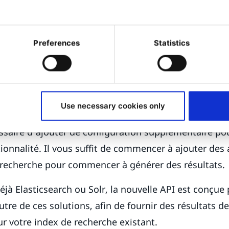
à l'entreprise, en fonction de votre parcours client s
 la recherche back-office à être beaucoup plus compa
rsonnalisez et étendez la plateforme
Preferences
Statistics
Use necessary cookies only
ommencer ?
essaire d’ajouter de configuration supplémentaire po
tionnalité. Il vous suffit de commencer à ajouter des
 recherche pour commencer à générer des résultats.
déjà Elasticsearch ou Solr, la nouvelle API est conçue
utre de ces solutions, afin de fournir des résultats d
r votre index de recherche existant.