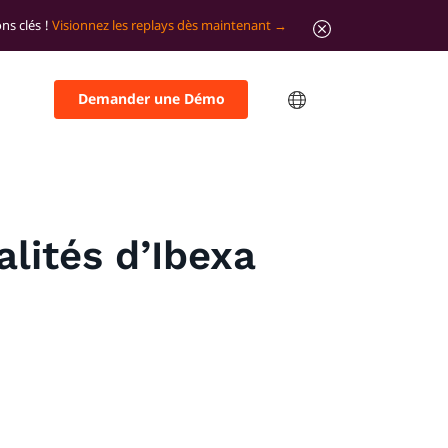
ns clés !
Visionnez les replays dès maintenant
Demander une Démo
lités d’Ibexa