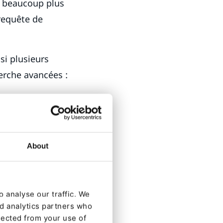
e beaucoup plus
requête de
si plusieurs
erche avancées :
 base de
c.)
s être effectuée
About
ieurs pans de
et les résultats
 analyse our traffic. We
nd analytics partners who
nentes et plus
lected from your use of