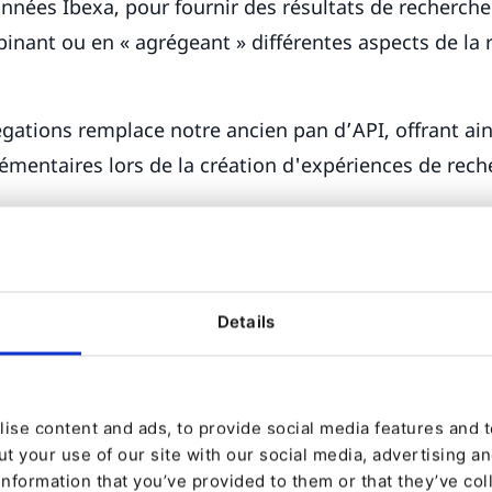
nnées Ibexa, pour fournir des résultats de recherch
nant ou en « agrégeant » différentes aspects de la 
gations remplace notre ancien pan d’API, offrant ain
mentaires lors de la création d'expériences de rech
n API ne pouvait effectuer des recherches dans votre
au niveau du contenu (objets de contenu, section, et
velle API d'agrégations, une recherche peut désormai
Details
u champ individuel et vous permet de combiner plus
ermettant des résultats de recherche agrégés
ermet de réitérer les nouvelles requêtes de recherche 
ise content and ads, to provide social media features and to
t your use of our site with our social media, advertising a
e pour créer des expériences de recherche plus perti
information that you’ve provided to them or that they’ve col