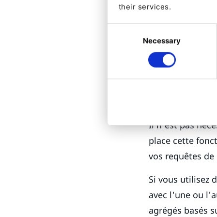
spécifiques 
their services.
Cela aidera
Consent
que vous pe
Necessary
Selection
Par où c
Il n’est pas néc
place cette fonc
vos requêtes de
Si vous utilisez 
avec l'une ou l'a
agrégés basés su