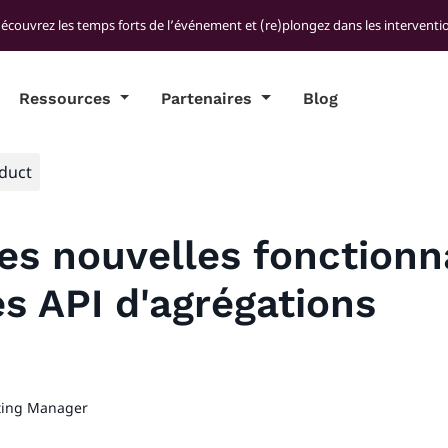
découvrez les temps forts de l’événement et (re)plongez dans les interventio
Ressources
Partenaires
Blog
duct
es nouvelles fonctionna
es API d'agrégations
ting Manager