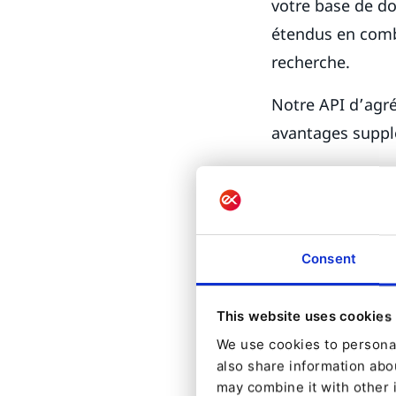
votre base de do
étendus en combi
recherche.
Notre API d’agré
avantages supplé
L'ancien pa
données qu'
Avec la nou
Consent
au niveau d
recherche p
This website uses cookies
Cela vous p
We use cookies to personal
also share information abou
de recherch
may combine it with other 