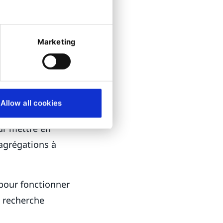
pécifique
tible à mesure
Marketing
Allow all cookies
ur mettre en
 agrégations à
 pour fonctionner
e recherche