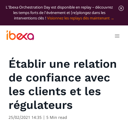
L'Ibexa Orchestration Day est disponible en replay – découvrez
les temps forts de l’événement et (re)plongez dans les
interventions clés !
Visionnez les replays dès maintenant
Tous les articles de blog
Inside Ibexa
Établir une relation
de confiance avec
les clients et les
régulateurs
25/02/2021 14:35
| 5 Min read