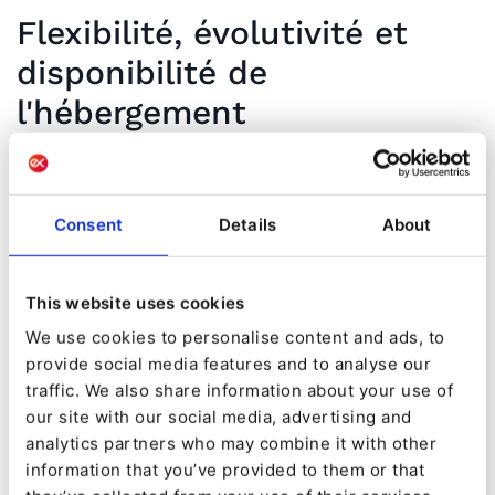
Flexibilité, évolutivité et
disponibilité de
l'hébergement
Ibexa Cloud est amélioré par une plateforme
DevOps prête à l'emploi permettant un flux de
Consent
Details
About
travail intégré de développement / mise en
scène / production et est utilisé à grande
échelle par Visit Andorra, dont le responsable
This website uses cookies
des projets informatiques et numériques
We use cookies to personalise content and ads, to
provide social media features and to analyse our
témoigne : « Avec Ibexa Cloud, il est très facile
traffic. We also share information about your use of
d'avoir différentes versions, de tester différentes
our site with our social media, advertising and
choses et de déployer quand on veut. Et tout se
analytics partners who may combine it with other
information that you’ve provided to them or that
passe vraiment bien. »