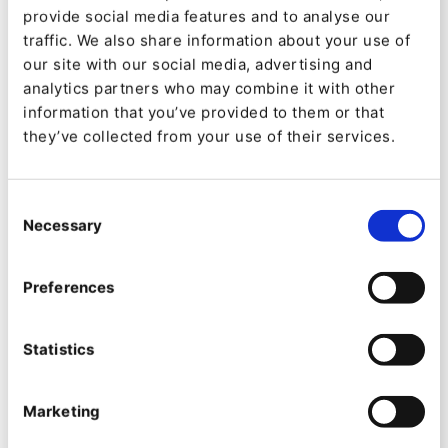
relacionada con escribir el código a mano..
provide social media features and to analyse our
traffic. We also share information about your use of
our site with our social media, advertising and
analytics partners who may combine it with other
information that you’ve provided to them or that
they’ve collected from your use of their services.
Consent
Necessary
Selection
Preferences
Y una vez que hayas configurado los archivos
YAML de Ibexa DXP, llámalo experiencia sin
Statistics
fricciones: comience a escribir las teclas,
presione Ctrl / Cmd + Espacio y el complemento
Marketing
mostrará una lista de subclaves relevantes