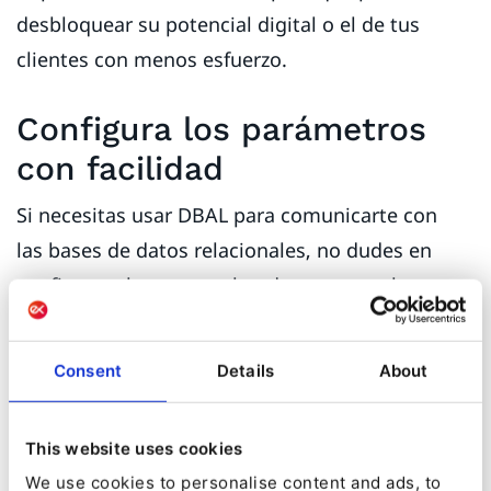
desbloquear su potencial digital o el de tus
clientes con menos esfuerzo.
Configura los parámetros
con facilidad
Si necesitas usar DBAL para comunicarte con
las bases de datos relacionales, no dudes en
confiar en el autocompletado contextual que
proporciona el complemento. Simplemente
coloque el archivo de esquema en el directorio
Consent
Details
About
correcto y la función te ayudará a configurar la
estructura del archivo de esquema, lo que te
This website uses cookies
ahorrará una gran parte de la molestia
We use cookies to personalise content and ads, to