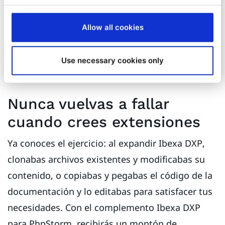
sugeridas, seguidas de parámetros individuales.
Por ejemplo, cuando comienzas a configurar
Allow all cookies
SiteAccesses, el complemento te indica los
nombres de los comparadores, incluidos los
Use necessary cookies only
comparadores que ha definido usted mismo.
Nunca vuelvas a fallar
cuando crees extensiones
Ya conoces el ejercicio: al expandir Ibexa DXP,
clonabas archivos existentes y modificabas su
contenido, o copiabas y pegabas el código de la
documentación y lo editabas para satisfacer tus
necesidades. Con el complemento Ibexa DXP
para PhpStorm, recibirás un montón de