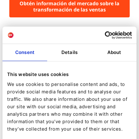
Obtén información del mercado sobre la
transformación de las ventas
Los beneficios de la
Transformación Digital
Consent
Details
About
Analicemos algunos de los beneficios de la
transformación digital para las empresas B2B.
This website uses cookies
1.
We use cookies to personalise content and ads, to
provide social media features and to analyse our
Tus clientes exigen lo digital: una encuesta
traffic. We also share information about your use of
reciente de organizaciones B2B que trabajan en
our site with our social media, advertising and
una variedad de mercados en todo el mundo
analytics partners who may combine it with other
encontró que el 75% de los clientes B2B habían
information that you’ve provided to them or that
solicitado opciones de compra en línea (
Forbes
).
they’ve collected from your use of their services.
Uno de los mayores beneficios de la
transformación digital B2B es que alinea su