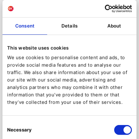
Consent
Details
About
Las experiencias
personalizadas
This website uses cookies
demuestran que te
We use cookies to personalise content and ads, to
provide social media features and to analyse our
preocupas por tus clientes
traffic. We also share information about your use of
Cada uno de tus clientes es único. Demuéstrales
our site with our social media, advertising and
que lo sabes con una experiencia de comercio
analytics partners who may combine it with other
electrónico personalizada.
information that you’ve provided to them or that
they’ve collected from your use of their services.
Diseñada para ofrecer contenidos personalizados
en cada etapa del ciclo de compra, nuestra
plataforma de comercio electrónico B2B facilita la
Consent
comercialización de los productos para que tus
Necessary
Selection
clientes encuentren lo que necesitan.