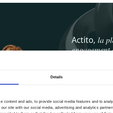
Actito,
la p
engagement d
hace que 
journey cu
Details
Diseña, coordina y o
personalizadas a gran
convirtiendo cada int
cuantificable.
e content and ads, to provide social media features and to analy
 our site with our social media, advertising and analytics partn
Descubre Actito