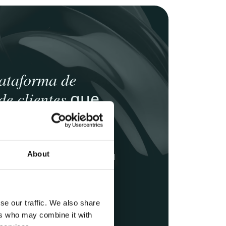
lataforma de
e clientes
que
cada customer
ente
About
ptimiza experiencias omnicanal
 escala con nuestra CEP,
eracción en crecimiento
se our traffic. We also share
ers who may combine it with