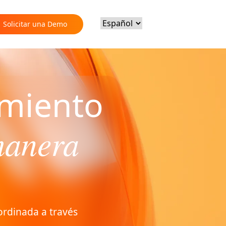
Solicitar una Demo
imiento
manera
ordinada a través