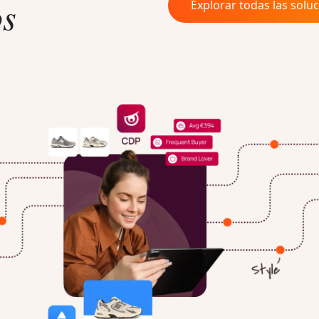
os
Explorar todas las solu