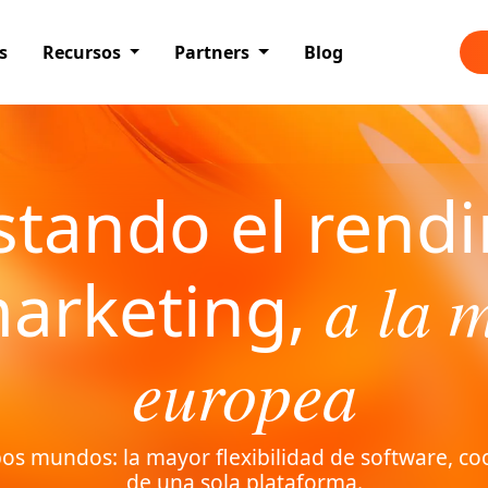
s
Recursos
Partners
Blog
tando el rend
marketing,
a la 
europea
s mundos: la mayor flexibilidad de software, co
de una sola plataforma.