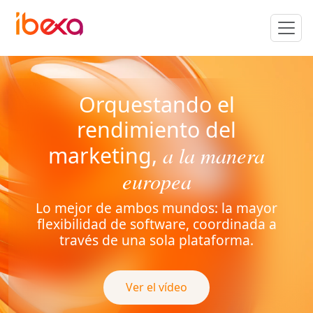
Orquestando el
rendimiento del
a la manera
marketing,
europea
Lo mejor de ambos mundos: la mayor
flexibilidad de software, coordinada a
través de una sola plataforma.
Ver el vídeo