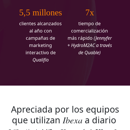
5,5 millones
7x
clientes alcanzados
tiempo de
al año con
comercialización
campañas de
más rápido
(Jennyfer
marketing
+ HydroM2AC a través
interactivo de
de Quable)
Qualifio
Apreciada por los equipos
Ibexa
que utilizan
a diario