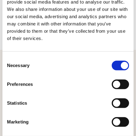
provide social media features and to analyse our traffic.
Descubre Actito
We also share information about your use of our site with
our social media, advertising and analytics partners who
may combine it with other information that you’ve
provided to them or that they’ve collected from your use
of their services.
Consent
Necessary
Selection
CONECTE DATOS, PRODUCTOS, CONTENIDO Y ACTIVACIÓN A
LA PERFECCIÓN.
Donde todos los puntos de
Preferences
juntos
contacto funcionan
Statistics
Con Ibexa, cada interacción influye en la siguiente. La
información sobre los clientes, los datos de los
Marketing
productos y el contenido fluyen a través de los canales,
por lo que cada momento sigue siendo relevante,