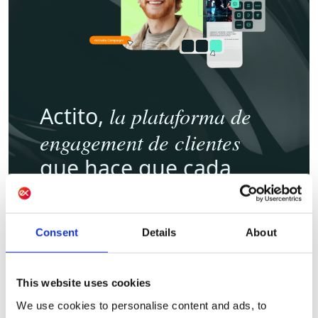
la plataforma de
Actito,
engagement de clientes
que hace que cada
customer journey
cuente
Consent
Details
About
Diseña, coordina y optimiza experiencias
omnicanal personalizadas a gran escala con
nuestra CEP, convirtiendo cada interacción
This website uses cookies
en crecimiento cuantificable.
We use cookies to personalise content and ads, to