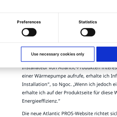
Benutzeroberfläche für alle digitalen Inter
war der eigentliche Grund für die Neugest
professionellen Kunden mit einer Stimme 
Preferences
Statistics
Obwohl das Markenerlebnis und der Aufbau
einheitlich sind, werden die Inhalte jeweil
B2B-Kunden personalisiert. „Das beginnt s
Use necessary cookies only
mich als Installateur einlogge, sehe ich all
Installateur von Atlantic-Produkten intere
einer Wärmepumpe aufrufe, erhalte ich In
Installation“, so Ngoc. „Wenn ich jedoch e
erhalte ich auf der Produktseite für die
Energieeffizienz.“
Die neue Atlantic PROS-Website richtet si