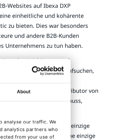
B2B-Websites auf Ibexa DXP
ne einheitliche und kohärente
tic zu bieten. Dies war besonders
llateure und andere B2B-Kunden
des Unternehmens zu tun haben.
on Kesseln, Heizkörpern und
lang mehrere Websites aufsuchen,
ktspezifikationen und
Ein Großhändler oder Distributor von
About
ktpalette vorrätig haben muss,
ern.
 analyse our traffic. We
nten Websites durch eine einzige
nd analytics partners who
einziges Nutzerlogin und eine einzige
lected from your use of