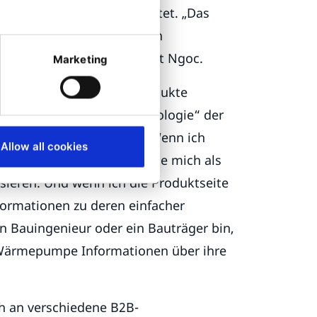
aktionen mit der Marke bietet. „Das
altung: Wir wollten unseren
gegenübertreten“, erläutert Ngoc.
Marketing
 der Website für alle Produkte
s für jede Gruppe oder „Typologie“ der
chon bei der Navigation. Wenn ich
Allow all cookies
e Karussellschieberegler, die mich als
ssieren. Und wenn ich die Produktseite
formationen zu deren einfacher
in Bauingenieur oder ein Bauträger bin,
se Wärmepumpe Informationen über ihre
ch an verschiedene B2B-