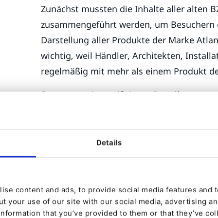
Zunächst mussten die Inhalte aller alten 
zusammengeführt werden, um Besuchern ei
Darstellung aller Produkte der Marke Atlan
wichtig, weil Händler, Architekten, Insta
regelmäßig mit mehr als einem Produkt 
So musste ein zertifizierter Installateur v
Fußbodenheizungen des Unternehmens bis
um einzelne Produkte zu finden und Produ
Installationshandbücher herunterzuladen. 
Details
Atlantic-Produkten, der die gesamte Produ
musste sogar noch viel mehr Sites ansteu
ise content and ads, to provide social media features and to
Im Rahmen des Projekts wurden die getren
t your use of our site with our social media, advertising a
Website für alle Produkte ersetzt, die ein 
information that you’ve provided to them or that they’ve col