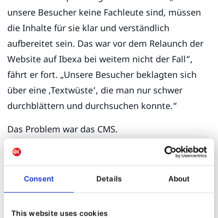
unsere Besucher keine Fachleute sind, müssen
die Inhalte für sie klar und verständlich
aufbereitet sein. Das war vor dem Relaunch der
Website auf Ibexa bei weitem nicht der Fall“,
fährt er fort. „Unsere Besucher beklagten sich
über eine ‚Textwüste‘, die man nur schwer
durchblättern und durchsuchen konnte.“
Das Problem war das CMS.
2020 entschied sich der Verband für einen
Neuanfang – dieses Mal mit Ibexa DXP und dem
Consent
Details
About
Ibexa Platinum Partner Aplyca. „Da ich die
Komplexität unserer Website kannte, wusste ich,
This website uses cookies
dass Ibexa die Technologie ist, die wir brauchen.