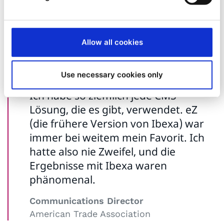
aufzulösen, die die Navigation auf der
vorherigen Website so mühsam gemacht hatte.
„Standardmäßig gibt es drei oder vier Blöcke auf
Allow all cookies
einer Website“, kommentiert Felipe Jaramilo,
CEO von Aplyca.
Use necessary cookies only
Ich habe so ziemlich jede CMS-
Lösung, die es gibt, verwendet. eZ
(die frühere Version von Ibexa) war
immer bei weitem mein Favorit. Ich
hatte also nie Zweifel, und die
Ergebnisse mit Ibexa waren
phänomenal.
Communications Director
American Trade Association