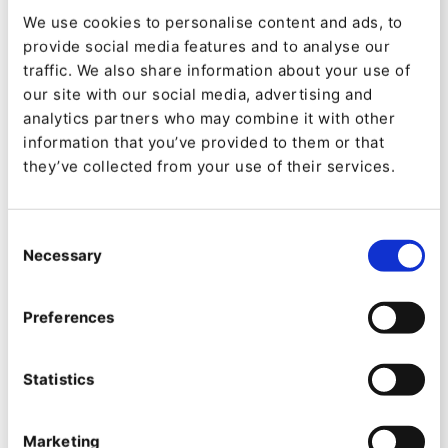
We use cookies to personalise content and ads, to
Ich kannte eZ Publish (den Vorgänger von Ibexa)
provide social media features and to analyse our
schon von früher. Die Verwaltung der Inhalte war
traffic. We also share information about your use of
einfach, klar und zielgerichtet. Es war logisch. Es
our site with our social media, advertising and
analytics partners who may combine it with other
ergab Sinn. Wir baten verschiedene Anbieter um
information that you’ve provided to them or that
alternative Lösungen und sagten: Ibexa ist die
they’ve collected from your use of their services.
Lösung, die uns gefällt, aber bitte sagen Sie uns,
wenn wir falsch liegen. Das passierte nicht.”
Consent
Necessary
Selection
Nach einer dreimonatigen Discovery-Phase
entschied man sich für den intensiven Einsatz
Preferences
der Block-Technologie von Ibexa, um die Inhalte
in der Form der „Bite-Snack-Meal“-Methode zu
Statistics
vereinfachen. Aplyca musste nicht weniger als 25
Blöcke entwickeln, um die „Textwüste“
Marketing