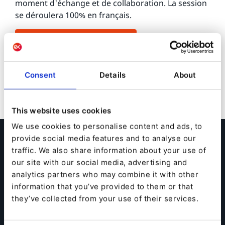
moment d'échange et de collaboration. La session
se déroulera 100% en français.
Je m'inscris maintenant
Consent
Details
About
This website uses cookies
We use cookies to personalise content and ads, to
Agenda & Accessibilité
provide social media features and to analyse our
traffic. We also share information about your use of
our site with our social media, advertising and
analytics partners who may combine it with other
Programme du 1er octobre
information that you’ve provided to them or that
prochain
they’ve collected from your use of their services.
14:00 - 15:30
Ibexa Insight Session