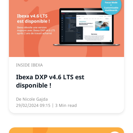
INSIDE IBEXA
Ibexa DXP v4.6 LTS est
disponible !
De
Nicole Gajda
29/02/2024 09:15
| 3 Min read