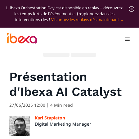
L'Ibexa Orchestration Day est disponible en replay – découvrez
les temps forts de l’événement et (re)plongez dans les
interventions clés !
Visionnez les replays dès maintenant
Tous les articles de blog
Significant news
Products
Features
Présentation
d'Ibexa AI Catalyst
27/06/2025 12:00
| 4 Min read
Karl Stapleton
Digital Marketing Manager