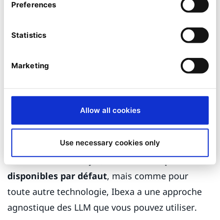
Preferences
Statistics
Marketing
générative a certainement fait parler d'elle ces
dernières années, en particulier avec la montée
en puissance des outils d'OpenAI et d'autres
Allow all cookies
LLM tels que Claude d'Anthropic, Gemini de
Google et Llama de Meta.
Use necessary cookies only
Dans Ibexa AI Catalyst,
les outils d'OpenAI sont
disponibles par défaut
, mais comme pour
toute autre technologie, Ibexa a une approche
agnostique des LLM que vous pouvez utiliser.