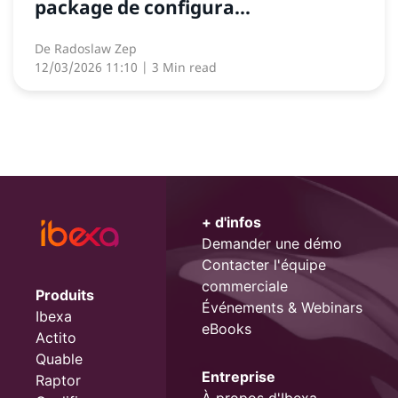
package de configura...
De
Radoslaw Zep
12/03/2026 11:10
| 3 Min read