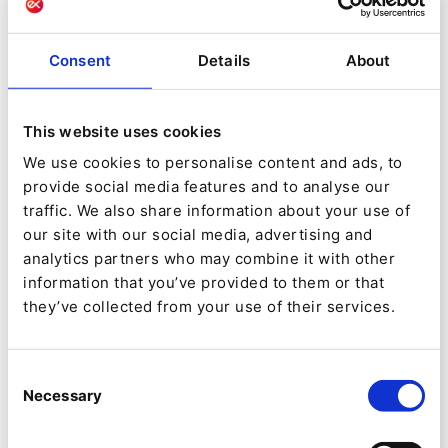
d'apprentissage automatique et d'IA prédictive
pour fournir un
contenu hyper personnalisé
.
Consent
Details
About
Ibexa CDP est utile pour les sites B2C et B2B et
permet d'offrir une personnalisation omnicanale
This website uses cookies
en partageant des données avec des
We use cookies to personalise content and ads, to
plateformes telles qu'
Actito
et
HubSpot
. Vous
provide social media features and to analyse our
pouvez également étendre la personnalisation
traffic. We also share information about your use of
our site with our social media, advertising and
aux canaux sortants tels que l'email marketing
analytics partners who may combine it with other
et le ciblage des médias payants.
information that you’ve provided to them or that
they’ve collected from your use of their services.
3. L'IA générative
L'IA
Consent
Necessary
Selection