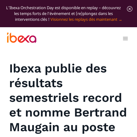
L'Ibexa Orchestration Day est disponible en replay – découvrez
les temps forts de l’événement et (re)plongez dans les
interventions clés !
Visionnez les replays dès maintenant
Tous les articles de blog
News
Ibexa publie des
résultats
semestriels record
et nomme Bertrand
Maugain au poste