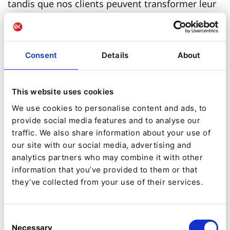
tandis que nos clients peuvent transformer leur
entreprise étape par étape au bon rythme en
fonction de leur maturité numérique. Nous
continuerons d'innover pour conserver notre
Consent
Details
About
avantage dans le secteur B2B, il s'agit désormais
d'accélérer la R&D, le marketing et les ventes
This website uses cookies
avec notre réseau de partenaires », déclare
We use cookies to personalise content and ads, to
Morten Ingebrigtsen, SVP Product & Strategy.
provide social media features and to analyse our
traffic. We also share information about your use of
our site with our social media, advertising and
Réinventer la vente
analytics partners who may combine it with other
numérique complexe
information that you’ve provided to them or that
they’ve collected from your use of their services.
Que pouvez-vous attendre d'Ibexa DXP ? Des
investissements en R&D sont réalisés pour
Consent
renforcer ce qui fait d'Ibexa DXP le meilleur
Necessary
Selection