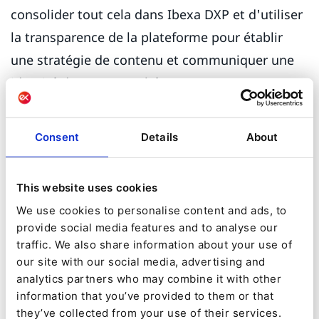
consolider tout cela dans Ibexa DXP et d'utiliser
la transparence de la plateforme pour établir
une stratégie de contenu et communiquer une
identité de marque cohérente.
La première priorité est de personnaliser la
Consent
Details
About
façon dont Getzner s'adresse à ses groupes
cibles très différents. Getzner a une forte
présence en Afrique, principalement par le biais
This website uses cookies
de revendeurs et de points de vente, pour les
We use cookies to personalise content and ads, to
provide social media features and to analyse our
damas de mode. Ce segment nécessite un
traffic. We also share information about your use of
parcours client « style B2C » radicalement
our site with our social media, advertising and
différent de ceux des autres métiers de Getzner :
analytics partners who may combine it with other
information that you’ve provided to them or that
un pour les textiles techniques innovants, une
they’ve collected from your use of their services.