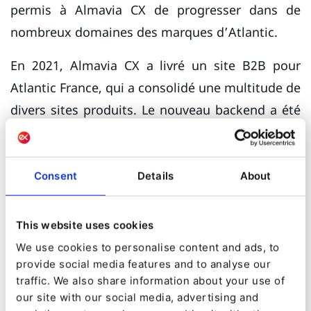
permis à Almavia CX de progresser dans de
nombreux domaines des marques d’Atlantic.
En 2021, Almavia CX a livré un site B2B pour
Atlantic France, qui a consolidé une multitude de
divers sites produits. Le nouveau backend a été
segmenté horizontalement avec trois niveaux de
visibilité du contenu – ouvert et accessible à
tous, visible mais pas accessible à tous, et
Consent
Details
About
contenu disponible uniquement après la
connexion. Un bon exemple du deuxième niveau
This website uses cookies
serait un PDF avec les spécifications du produit -
We use cookies to personalise content and ads, to
vous pouvez voir qu’il est en ligne, mais pour
provide social media features and to analyse our
traffic. We also share information about your use of
l’ouvrir ou l’envoyer par e-mail à un client, vous
our site with our social media, advertising and
devez vous connecter.