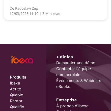
De
Radoslaw Zep
12/03/2026 11:10
| 3 Min read