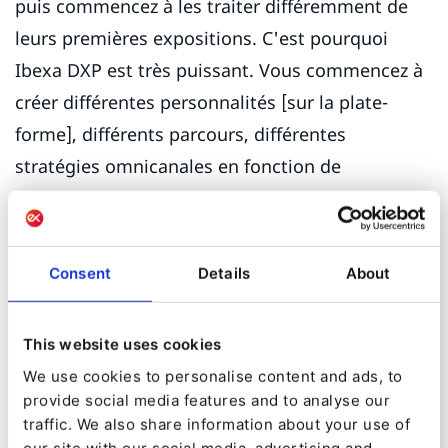
puis commencez à les traiter différemment de
leurs premières expositions. C'est pourquoi
Ibexa DXP est très puissant. Vous commencez à
créer différentes personnalités [sur la plate-
forme], différents parcours, différentes
stratégies omnicanales en fonction de
l'intention de votre audience et de vos
interactions avec l'audience. »
Consent
Details
About
La mesure et l'attribution sont un autre tremplin
vers le succès du D2C. Le retrait des cookies tiers
signifie que les entreprises devront s'appuyer
This website uses cookies
sur les données CRM - "peut-être le plus grand
We use cookies to personalise content and ads, to
provide social media features and to analyse our
défi permanent pour le B2B en 2022", ajoute
traffic. We also share information about your use of
Ross Britton.
our site with our social media, advertising and