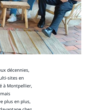
eux décennies,
lti-sites en
é à Montpellier,
rmais
e plus en plus,
 davantage chez