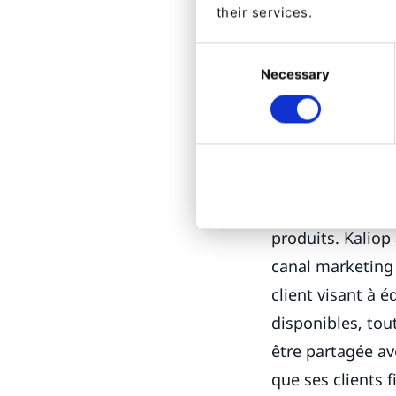
their services.
Les projets conc
clients locaux, 
Consent
Necessary
Selection
l'audit, la fiscal
d'origine du grou
français
Essilor
.
Malgré son statu
n'est pas forcém
produits. Kaliop
canal marketing 
client visant à é
disponibles, tou
être partagée ave
que ses clients f