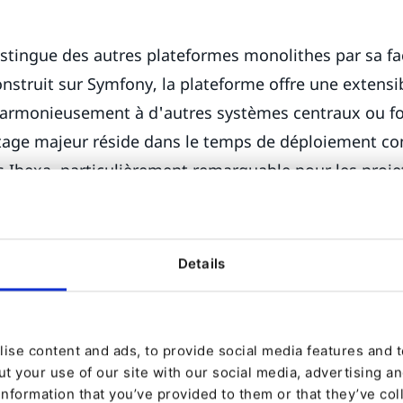
stingue des autres plateformes monolithes par sa fac
onstruit sur Symfony, la plateforme offre une extensi
harmonieusement à d'autres systèmes centraux ou fo
ntage majeur réside dans le temps de déploiement co
Ibexa, particulièrement remarquable pour les projet
ntenu d'Ibexa est remarquable", affirme Piotr Kara
Details
, je fais référence à la structure arborescente, aux t
 la gestion des relations, etc. Nous possédons une ex
 ce modèle et nous sommes capables de le mettre en
ise content and ads, to provide social media features and to
 fournissant des architectures de contenu extrêmeme
t your use of our site with our social media, advertising a
isées, intuitives, faciles à maintenir et durables."
information that you’ve provided to them or that they’ve col