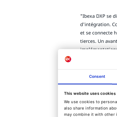
"Ibexa DXP se di
d'intégration. C
et se connecte 
tierces. Un ava
implémentations 
contenu.
"Le modèle de co
Consent
parle de contenu
autorisations, à
This website uses cookies
approfondie sur
We use cookies to personal
clients, en leur
also share information abou
organisées, sécur
may combine it with other 