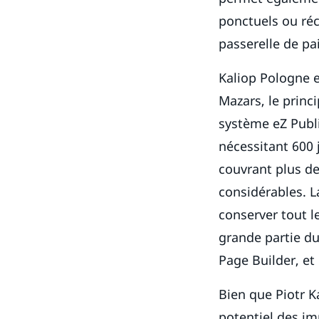
ponctuels ou réc
passerelle de p
Kaliop Pologne e
Mazars, le princ
système eZ Publi
nécessitant 600 j
couvrant plus de
considérables. L
conserver tout l
grande partie du
Page Builder, et
Bien que Piotr K
potentiel des im