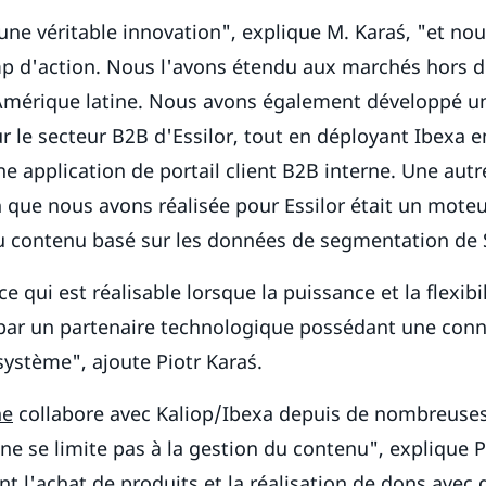
 une véritable innovation", explique M. Karaś, "et no
mp d'action. Nous l'avons étendu aux marchés hors d
érique latine. Nous avons également développé une
r le secteur B2B d'Essilor, tout en déployant Ibexa 
e application de portail client B2B interne. Une autr
 que nous avons réalisée pour Essilor était un mote
 contenu basé sur les données de segmentation de S
e qui est réalisable lorsque la puissance et la flexib
 par un partenaire technologique possédant une con
ystème", ajoute Piotr Karaś.
ne
collabore avec Kaliop/Ibexa depuis de nombreuses
ne se limite pas à la gestion du contenu", explique Pi
 l'achat de produits et la réalisation de dons avec