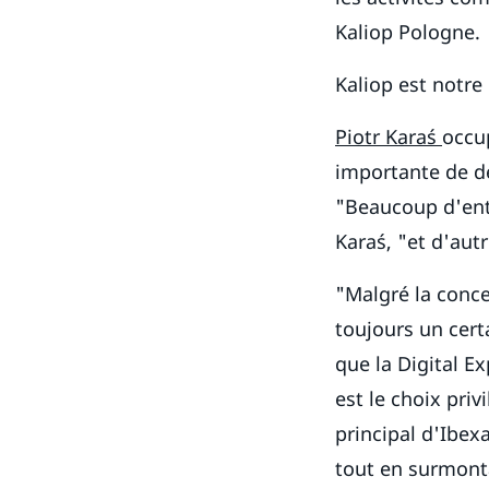
Kaliop Pologne.
Kaliop est notre
Piotr Karaś
occu
importante de dé
"Beaucoup d'entr
Karaś, "et d'aut
"Malgré la conce
toujours un cert
que la Digital E
est le choix priv
principal d'Ibex
tout en surmonta