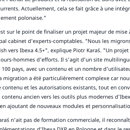
urrents. Actuellement, cela se fait grâce à une intég
aiement polonaise."
st sur le point de finaliser un projet majeur de mise
ipal cabinet d'experts-comptables. "Nous les migrons
sh vers Ibexa 4.5+", explique Piotr Karaś. "Un projet
ours-hommes d'efforts. Il s'agit d'un site multilingue
 100 pays, avec un contenu et un nombre d'utilisate
a migration a été particulièrement complexe car nou
e contenu et les autorisations existants, tout en con
 contenu ancien vers les outils plus modernes d'Ibexa
 en ajoutant de nouveaux modules et personnalisatio
araś n'ait pas de formation commerciale, il reconnaît
plémentations d'Ibexa DXP en Pologne et dans le res