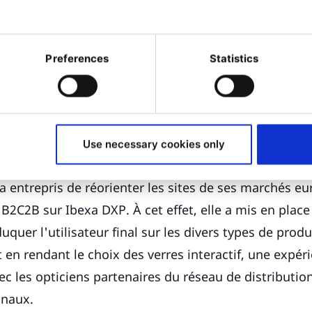
ernant Ibexa DXP chez Kaliop Pologne se composent à
tels que l'UNICEF et Mazars, un cabinet international 
Preferences
Statistics
ité et le conseil, ainsi que de projets originaires de Fr
pe. Parmi ceux-ci, le projet le plus important est cel
t de premier producteur mondial de verres ophtalmi
Use necessary cookies only
ent un nom familier pour les millions de personnes q
 a entrepris de réorienter les sites de ses marchés e
B2C2B sur Ibexa DXP. À cet effet, elle a mis en plac
duquer l'utilisateur final sur les divers types de produ
t en rendant le choix des verres interactif, une expé
c les opticiens partenaires du réseau de distribution 
inaux.