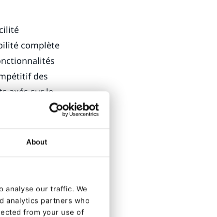
ilité
bilité complète
nctionnalités
mpétitif des
s axés sur le
ś. "Quand je
About
raductions, aux
pertise
 valeur pour nos
 analyse our traffic. We
nt bien
nd analytics partners who
lected from your use of