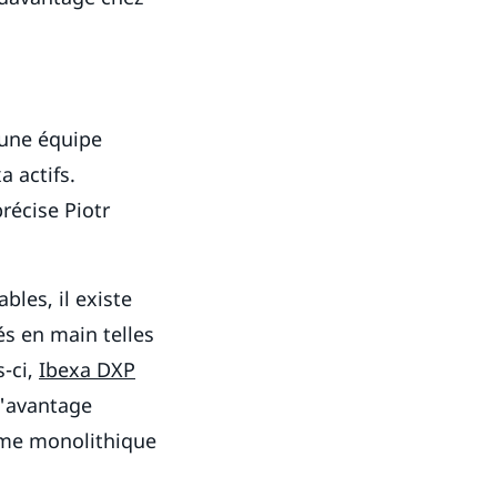
 une équipe
 actifs.
récise Piotr
les, il existe
és en main telles
s-ci,
Ibexa DXP
 l'avantage
orme monolithique