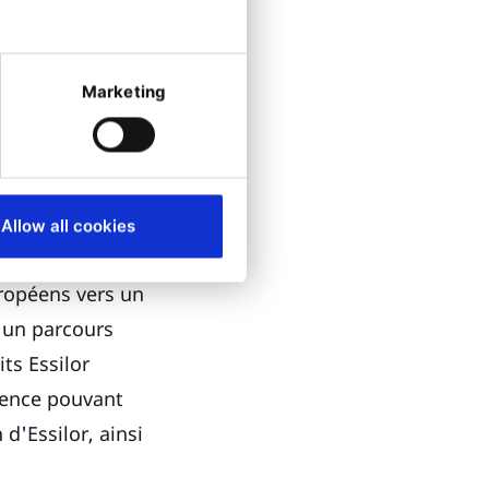
 la fois de
spécialisé dans
Marketing
ance, le pays
ui du fabricant
ques, Essilor
Allow all cookies
ui utilisent ses
uropéens vers un
e un parcours
its Essilor
rience pouvant
d'Essilor, ainsi