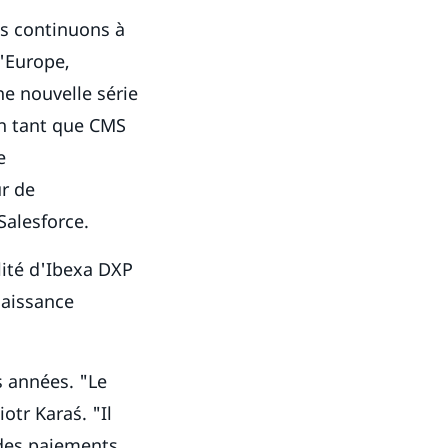
us continuons à
'Europe,
 nouvelle série
en tant que CMS
e
ur de
alesforce.
ilité d'Ibexa DXP
naissance
 années. "Le
otr Karaś. "Il
 des paiements