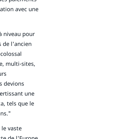
ration avec une
 à niveau pour
 de l'ancien
 colossal
, multi-sites,
urs
s devions
vertissant une
, tels que le
ns."
 le vaste
te de l'Europe.