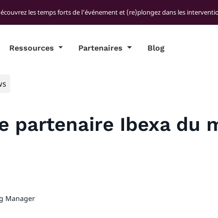
découvrez les temps forts de l’événement et (re)plongez dans les interventio
Ressources
Partenaires
Blog
ws
 partenaire Ibexa du mo
ng Manager