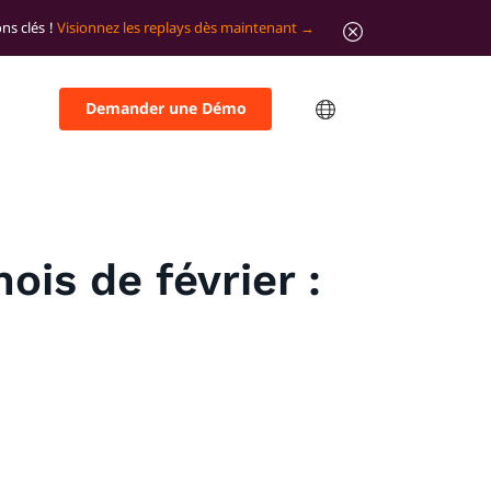
ns clés !
Visionnez les replays dès maintenant
Demander une Démo
is de février :