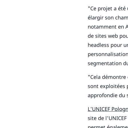
"Ce projet a été
élargir son cha
notamment en Am
de sites web pou
headless pour un
personnalisation
segmentation du
"Cela démontre c
sont exploitées
approfondie du s
L'UNICEF Polog
site de l'UNICEF 
permet également