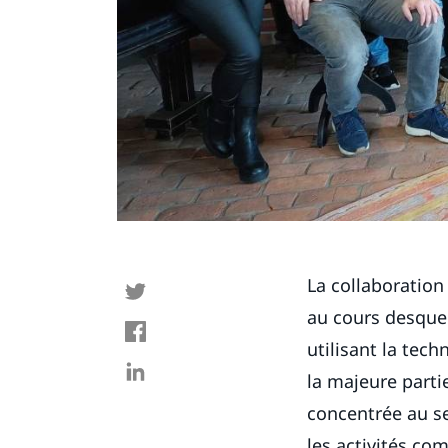
La collaboration
au cours desquel
utilisant la tech
la majeure parti
concentrée au se
les activités co