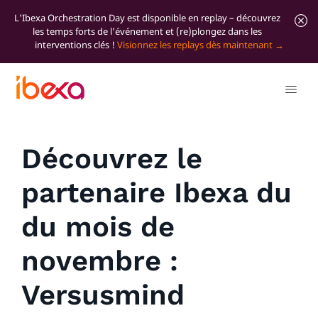
L'Ibexa Orchestration Day est disponible en replay – découvrez
les temps forts de l’événement et (re)plongez dans les
interventions clés !
Visionnez les replays dès maintenant
Tous les articles de blog
News
Découvrez le
partenaire Ibexa du
du mois de
novembre :
Versusmind