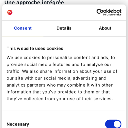
Une approche intégrée
« Notre singularité réside dans notre approche
intégrée pour satisfaire les exigences de nos
Consent
Details
About
clients. Nous ne prenons pas seulement en main
des projets au niveau de l'expertise
This website uses cookies
technologique et technique. Nous avons une
We use cookies to personalise content and ads, to
approche intégrée marketing digital (le
provide social media features and to analyse our
référencement et le marketing de contenu).
traffic. We also share information about your use of
our site with our social media, advertising and
Nous travaillons avec des organisations sur tous
analytics partners who may combine it with other
les aspects concernant les affaires, et les aidons
information that you’ve provided to them or that
à comprendre les objectifs et les défis qu’elles
they’ve collected from your use of their services.
ont. Nous cherchons à proposer une plate-forme
numérique intéressante à ces clients avec une
Consent
Necessary
expérience passionnante et intéressante pour
Selection