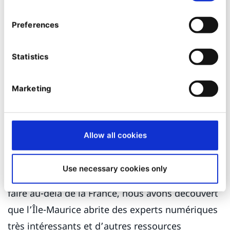
leurs propres clients et consommateurs.
Preferences
« Nous travaillons également en synergie : En
plus de nos développeurs, nous avons des
Statistics
concepteurs UX et UI qui ont une connaissance
approfondie de ce qu’ils peuvent réaliser avec ce
Marketing
que comprend les contraintes d’une DXP, en
utilisant au maximum les fonctionnalités de la
solution pour créer des expériences utilisateur
Allow all cookies
exceptionnelles.
Use necessary cookies only
« Nous développons également notre savoir-
faire au-delà de la France, nous avons découvert
que l’Île-Maurice abrite des experts numériques
très intéressants et d’autres ressources