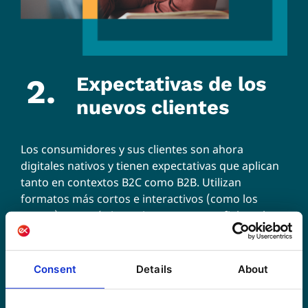
2.
Expectativas de los
nuevos clientes
Los consumidores y sus clientes son ahora
digitales nativos y tienen expectativas que aplican
tanto en contextos B2C como B2B. Utilizan
formatos más cortos e interactivos (como los
cortos), son más impacientes y menos fieles a las
marcas. Además, una vez comprometidos, esperan
una experiencia de autoservicio lo más completa
posible. Hay que ofrecerles contenidos relevantes
Consent
Details
About
por los que puedan navegar por sí mismos y todo
con el máximo nivel en términos de experiencia del