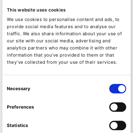
d’excellence (CyberSécurité, DevSecOps, Cloud), nous
This website uses cookies
imaginons et créons des solutions digitales au service
de l’excellence métier (développement applicatif,
We use cookies to personalise content and ads, to
intégration, low code), l’expérience et
provide social media features and to analyse our
l’engagement (Agence digitale), la performance
traffic. We also share information about your use of
financière (FP&A, Consolidation et ESG), la valorisation
our site with our social media, advertising and
de la donnée (IA & Data) et l’efficacité
analytics partners who may combine it with other
collective (solutions collaboratives Atlassian). Avec
information that you’ve provided to them or that
près de 1100 collaborateurs, Klee Group réalise
they’ve collected from your use of their services.
145 millions d’euros de chiffre d’affaires en 2024.
L’Agence Digitale de Klee Group accompagne les
Consent
directions marketing et communication dans la
Necessary
Selection
conception et le déploiement de dispositifs digitaux
utiles, performants et durables. Elle conçoit des
Preferences
Plateformes d’Expérience, des environnements
digitaux qui rassemblent contenus, services et
données pour créer des parcours engageants,
Statistics
durables et omnicanaux. De la stratégie à la mise en