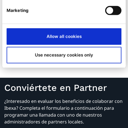
œuvre, ses équipes s’appuient sur une double
expertise : l’agilité créative pour imaginer des
Marketing
expériences engageantes, et la puissance
technologique pour concevoir des architectures
robustes, sécurisées et évolutives. Adossée à Klee
Group et ses Partenaires, l’Agence Digitale intervient
Allow all cookies
sur des projets structurants, en co-construction avec
ses clients, pour faire du digital un levier de
Use necessary cookies only
performance.
Conviértete en Partner
¿Interesado en evaluar los beneficios de colaborar con
Ibexa? Completa el formulario a continuación para
programar una llamada con uno de nuestros
administradores de partners locales.