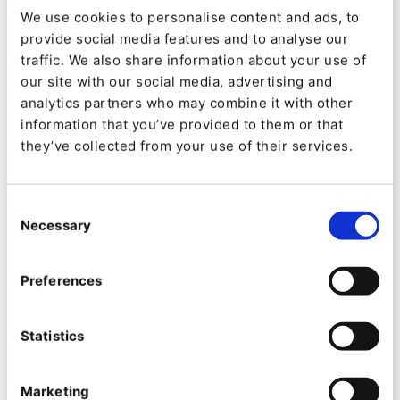
We use cookies to personalise content and ads, to
Coexya intervient dans plusieurs domaines de
provide social media features and to analyse our
compétence : Customer Experience, Employee
traffic. We also share information about your use of
Expérience, Digital Content, Location intelligence et
our site with our social media, advertising and
Smart data et les infrastructures d’entreprise, et
analytics partners who may combine it with other
propose des solutions business pour des domaines
information that you’ve provided to them or that
d’activité comme la santé, la propriété intellectuelle ou
they’ve collected from your use of their services.
encore l’industrie.
Consent
Coexya sert plus de 400 clients. En 2023, l’entreprise a
Necessary
Selection
réalisé un chiffre d’affaires de plus de 109 millions
d’euros. Coexya emploie actuellement plus de 1000
collaborateurs basés à Lyon, Paris et Rennes.
Preferences
Positionné dans le domaine des solutions
Statistics
d'amélioration des processus métiers (ECM et CMS),
Coexya met ses compétences, infrastructures et
expériences au service de ses clients, pour les aider à
Marketing