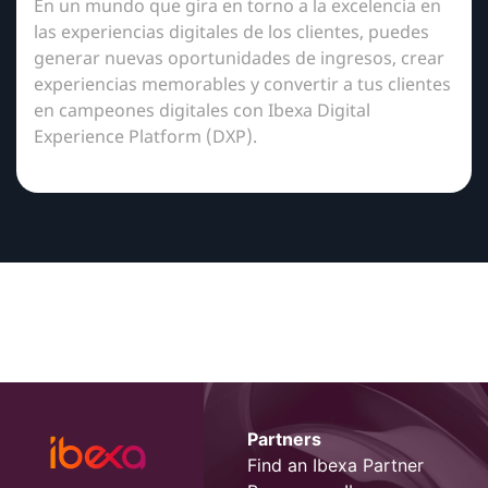
En un mundo que gira en torno a la excelencia en
las experiencias digitales de los clientes, puedes
generar nuevas oportunidades de ingresos, crear
experiencias memorables y convertir a tus clientes
en campeones digitales con Ibexa Digital
Experience Platform (DXP).