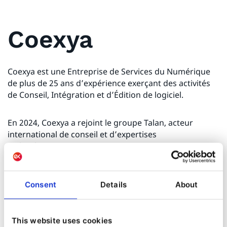
Coexya
Coexya est une Entreprise de Services du Numérique
de plus de 25 ans d’expérience exerçant des activités
de Conseil, Intégration et d’Édition de logiciel.
En 2024, Coexya a rejoint le groupe Talan, acteur
international de conseil et d’expertises
technologiques.
Coexya accompagne les entreprises dans leur
Consent
Details
About
transformation digitale et l’exploitation de leur data.
Sa mission est de transformer les organisations et
notre société grâce à l’innovation technologique et à
l’intelligence collective.
This website uses cookies