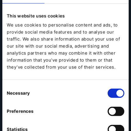
replantear sus estrategias rápidamente. Es
fundamental que las empresas adopten nuevas
This website uses cookies
tecnologías para respaldar los cambios en sus
We use cookies to personalise content and ads, to
modelos de ventas, descubrir nuevos canales y se
provide social media features and to analyse our
adapten a las condiciones cambiantes del mercado
traffic. We also share information about your use of
para poder sobrevivir y prosperar. Acompáñanos el 19
our site with our social media, advertising and
de octubre y descubre como nuestros expertos
analytics partners who may combine it with other
pueden ayudar a tu empresa a aumentar los ingresos
information that you’ve provided to them or that
diversificando los canales de venta.
they’ve collected from your use of their services.
Ver el siguiente video >>>
Volver a todas las grabaciones >>>
Consent
Necessary
Selection
Preferences
Statistics