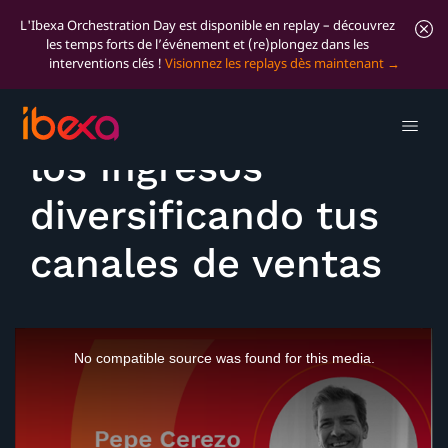
L'Ibexa Orchestration Day est disponible en replay – découvrez
les temps forts de l’événement et (re)plongez dans les
interventions clés !
Visionnez les replays dès maintenant
Keynote: Aumenta
los ingresos
diversificando tus
canales de ventas
This
is
No compatible source was found for this media.
a
modal
window.