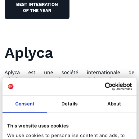
Aplyca
Aplyca est une société internationale de
développement web spécialisée dans le
développement et les opérations DXP complexes, dont
le siège se trouve à Bogota, en Colombie.
Consent
Details
About
Mise en œuvre des projets
des clients par
This website uses cookies
l'intermédiaire des agences
We use cookies to personalise content and ads, to