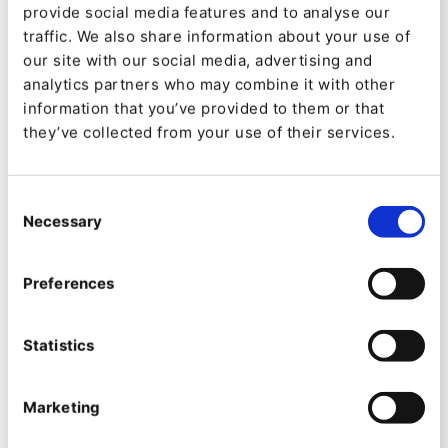
partenaires
provide social media features and to analyse our
traffic. We also share information about your use of
L'entreprise est spécialisée dans la fourniture aux
our site with our social media, advertising and
agences numériques et aux partenaires de
analytics partners who may combine it with other
développement de talents DXP experts pour les projets
information that you’ve provided to them or that
des clients. Travailler avec Aplyca permet aux agences
they’ve collected from your use of their services.
de rationaliser leurs capacités de développement et
d'exploitation et leur permet d'ajouter de la valeur à
Ibexa DXP grâce à un partenaire DXP nearshore
Consent
expert.
Necessary
Selection
Aplyca a une grande expérience des solutions
Preferences
sophistiquées, multisites et à fort trafic et a mis en
œuvre des dizaines de projets pour des sociétés
cotées en bourse, des groupes commerciaux
Statistics
internationaux, des géants des médias et de la vente
au détail.
Marketing
Aplyca - Partenaire engagé