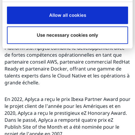
d'Ibexa
Allow all cookies
Aplyca est un partenaire engagé d'Ibexa avec plus de
15 ans de partenariat avec Ibexa (anciennement eZ
Systems). L'entreprise est un partenaire de premier
Use necessary cookies only
plan avec une équipe de développeurs certifiés eZ
Platform 3.0. Aplyca combine le développement avec
de fortes compétences opérationnelles en tant que
partenaire conseil AWS, partenaire commercial RedHat
Ready et partenaire Docker, offrant une gamme de
talents experts dans le Cloud Native et les opérations à
grande échelle.
En 2022, Aplyca a reçu le prix Ibexa Partner Award pour
le projet client de l'année pour les Amériques et en
2020, Aplyca a reçu le prestigieux eZ Honorary Award.
Dans le passé, Aplyca a remporté quatre prix eZ
Publish Site of the Month et a été nominée pour le
projet de l'année en 2007.