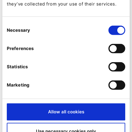
they’ve collected from your use of their services.
couvrant divers domaines tels que :
le Produit, les Sales et le Marketing,
pour explorer les synergies, partager les
Consent
meilleures pratiques et découvrir de
Necessary
Selection
nouvelles opportunités de collaboration.
Preferences
Statistics
Marketing
Allow all cookies
19:00 - 23:00 Cocktail dinatoire et networking
Use necessary cookies only