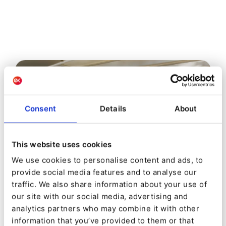
Consent
Details
About
This website uses cookies
We use cookies to personalise content and ads, to
provide social media features and to analyse our
traffic. We also share information about your use of
our site with our social media, advertising and
16:00 - 19:00 Sessions croisées Ibexa & Quable
analytics partners who may combine it with other
information that you’ve provided to them or that
Des sessions croisées Ibexa & Quable