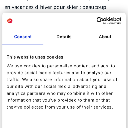
en vacances d’hiver pour skier ; beaucoup
partent en vacances quelques jours dans un
institut de spa d’hiver, ou souhaitent faire une
combinaison des deux.
Consent
Details
About
Pour certains skieurs, l’hébergement et les
restaurants sont secondaires, mais pour
This website uses cookies
d’autres, la gastronomie ou un soin de
We use cookies to personalise content and ads, to
provide social media features and to analyse our
réflexologie après une journée sur les pistes est
traffic. We also share information about your use of
un élément crucial de leurs vacances. Et bien
our site with our social media, advertising and
sûr, les voyageurs avec des enfants auront des
analytics partners who may combine it with other
information that you’ve provided to them or that
priorités très différentes des jeunes touristes ou
they’ve collected from your use of their services.
encore des touristes à la retraite.
Un projet achevé au cours de la dernière année
Consent