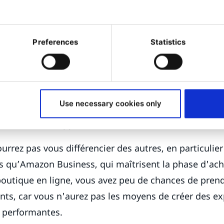
u'il s'agit de couvrir toute la durée du cycle de vie du
entrer uniquement sur la phase d'achat du cycle de v
Preferences
Statistics
ème. Cela vous expose au risque de négliger la gesti
énération de prospects qui accèdent à vos boutiques 
de marque et le marketing de contenu peuvent vous a
 internet perdra également de vue tout ce qui se passe
Use necessary cookies only
tiel pour créer une bonne expérience client qui perme
 incitative et l’appui des clients.
ourrez pas vous différencier des autres, en particulie
s qu’Amazon Business, qui maîtrisent la phase d'ach
outique en ligne, vous avez peu de chances de prend
nts, car vous n'aurez pas les moyens de créer des ex
 performantes.