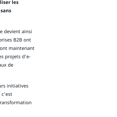
iser les
 sans
e devient ainsi
prises B2B ont
 sont maintenant
es projets d’e-
aux de
s initiatives
 c'est
 transformation