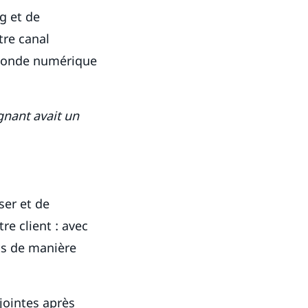
g et de
tre canal
 monde numérique
gnant avait un
ser et de
re client : avec
ts de manière
jointes après