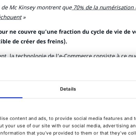
s de Mc Kinsey montrent que
70% de la numérisation e
échouent
»
r ne couvre qu'une fraction du cycle de vie de vo
ible de créer des freins).
nt, la technologie de l’e-Commerce consiste à ce que
es achats en ligne et que les fournisseurs puissent ve
t utilisables que soient les solutions d’e-Commerce le
Details
 reconnaître que la numérisation de votre stratégie d
ant que les clients ne soient prêts à ajouter des pr
ou à leur panier sur votre site Web, et se poursuit
outon « passer ma commande ». Sans aucun doute, le
ise content and ads, to provide social media features and to
t your use of our site with our social media, advertising a
 que sont Magento, Shopify, Demandware et les aut
information that you’ve provided to them or that they’ve col