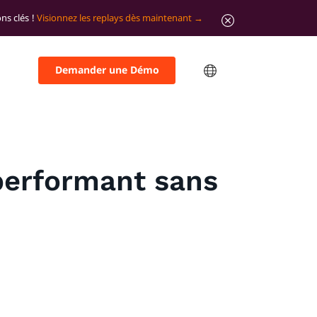
ns clés !
Visionnez les replays dès maintenant
Demander une Démo
performant sans