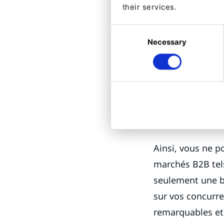
la solution lorsq
their services.
De plus, se conc
Consent
Necessary
Selection
devenir un probl
entrants et la g
bonne stratégie 
cela. Votre site
ce qui est essen
fidélité, la vente
Ainsi, vous ne p
marchés B2B tel
seulement une b
sur vos concurre
remarquables et