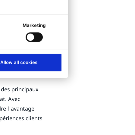
 client.
ie du client peut
Marketing
on de vos flux
en ligne. Une
ider à réaliser
 après l'achat,
Allow all cookies
t d’alimenter la
r des principaux
at. Avec
re l'avantage
périences clients