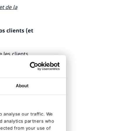
t de la
s clients (et
 les clients
ndre en ligne.
s plus pures, il
About
e vente
oduits à leur
 bien après avoir
s pure-players
 analyse our traffic. We
nd analytics partners who
res ne sont pas
lected from your use of