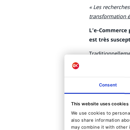
« Les recherche
transformation 
L’e-Commerce pu
est très suscept
Traditionnelleme
puissent faire d
Aussi évoluées e
Consent
est essentiel de
commence bien av
bon de commande 
This website uses cookies
appuyé sur le b
We use cookies to personal
also share information abou
de l’e-Commerce
may combine it with other 