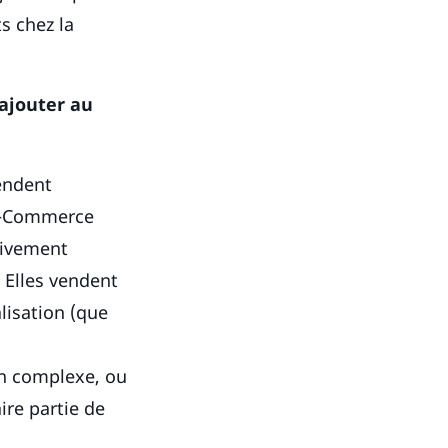
ts chez la
ajouter au
vendent
’e-Commerce
tivement
 Elles vendent
lisation (que
on complexe, ou
ire partie de