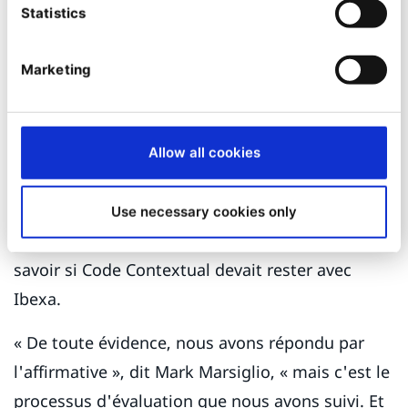
apprentissages, en faisant par
Statistics
exemple la même chose pour affiner
l'approche plutôt que faire des
Marketing
erreurs.
Mark Marsiglio
Allow all cookies
CEO
Contextual Code
Use necessary cookies only
Cela a déclenché une discussion en interne de
savoir si Code Contextual devait rester avec
Ibexa.
« De toute évidence, nous avons répondu par
l'affirmative », dit Mark Marsiglio, « mais c'est le
processus d'évaluation que nous avons suivi. Et