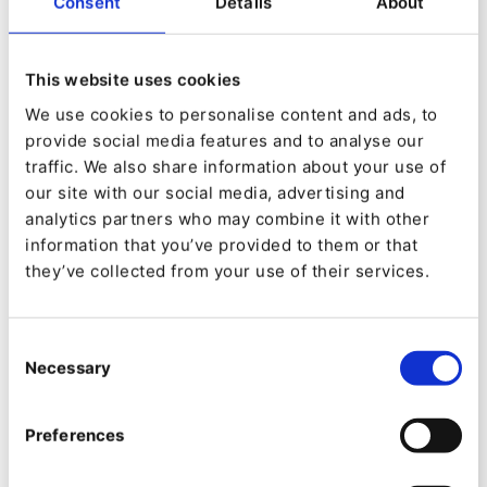
Consent
Details
About
non seulement la fiabilité au sein de la base de
code, mais assure également un pool plus
This website uses cookies
étendu de talents de développement capables
We use cookies to personalise content and ads, to
de travailler sur la maintenance et les
provide social media features and to analyse our
personnalisations.
traffic. We also share information about your use of
our site with our social media, advertising and
« Mais la transition n’a pas été facile », ajoute
analytics partners who may combine it with other
information that you’ve provided to them or that
Mark Marsiglio. «Nous étions confrontés à la
they’ve collected from your use of their services.
tâche de réapprendre tout ce que nous avions
acquis comme expérience au cours des 10
Consent
dernières années.»
Necessary
Selection
On n'apprend rien sur les projets
Preferences
clients; nous avons déjà tout appris.
Aujourd'hui, nous tirons parti de ces