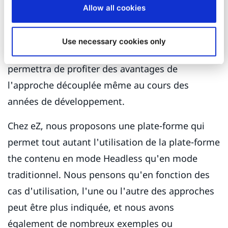
développer consciemment des fonctionnalités à
Allow all cookies
usage unique. Divisez les capacités complexes
en services réutilisables qui ne sont liés à
Use necessary cookies only
aucune couche d'affichage donnée. Cela vous
permettra de profiter des avantages de
l'approche découplée même au cours des
années de développement.
Chez eZ, nous proposons une plate-forme qui
permet tout autant l'utilisation de la plate-forme
the contenu en mode Headless qu'en mode
traditionnel. Nous pensons qu'en fonction des
cas d'utilisation, l'une ou l'autre des approches
peut être plus indiquée, et nous avons
également de nombreux exemples ou