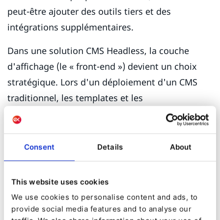
peut-être ajouter des outils tiers et des
intégrations supplémentaires.
Dans une solution CMS Headless, la couche
d'affichage (le « front-end ») devient un choix
stratégique. Lors d'un déploiement d'un CMS
traditionnel, les templates et les
implémentations frontales sont aisément
remplaçables.
Consent
Details
About
Dans une implémentation traditionnelle d'un
système de gestion de contenu Web (WCMS), qui
This website uses cookies
peut être active pendant cinq à dix ans après le
We use cookies to personalise content and ads, to
projet d'implémentation initial ; il est souvent
provide social media features and to analyse our
nécessaire de procéder à une refonte